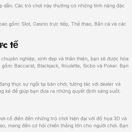
p dẫn. Các trò chơi này thường có những tính năng đặc
ao gồm: Slot, Casino trực tiếp, Thể thao, Bắn cá và các
ực tế
r chuyên nghiệp, xinh đẹp và thân thiện, bạn sẽ được hòa
o gồm: Baccarat, Blackjack, Roulette, Sicbo và Poker. Bạn
ng thực sự ngồi tại bàn chơi, tương tác với dealer và
ống kê để giúp bạn đưa ra những quyết định sáng suốt.
hơi cổ điển đến những trò chơi hiện đại với đồ họa 3D và
cao, mang đến cơ hội chiến thắng lớn cho người chơi. Bạn