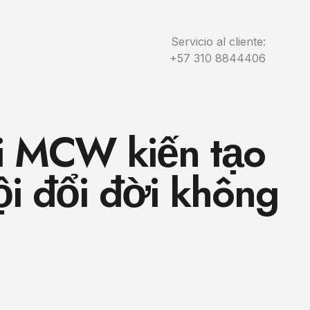
Servicio al cliente:
+57 310 8844406
i MCW kiến tạo
ội đổi đời không