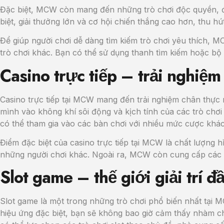
Đặc biệt, MCW còn mang đến những trò chơi độc quyền, đư
biệt, giải thưởng lớn và cơ hội chiến thắng cao hơn, thu h
Để giúp người chơi dễ dàng tìm kiếm trò chơi yêu thích, M
trò chơi khác. Bạn có thể sử dụng thanh tìm kiếm hoặc bộ
Casino trực tiếp – trải nghiệm
Casino trực tiếp tại MCW mang đến trải nghiệm chân thực 
mình vào không khí sôi động và kịch tính của các trò chơi
có thể tham gia vào các bàn chơi với nhiều mức cược khá
Điểm đặc biệt của casino trực tiếp tại MCW là chất lượng h
những người chơi khác. Ngoài ra, MCW còn cung cấp các tí
Slot game – thế giới giải trí 
Slot game là một trong những trò chơi phổ biến nhất tại M
hiệu ứng đặc biệt, bạn sẽ không bao giờ cảm thấy nhàm ch