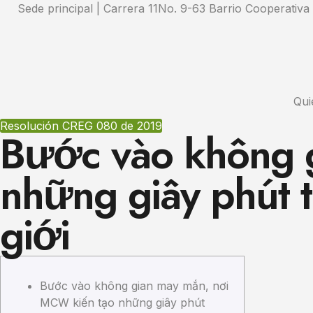
Skip
Sede principal | Carrera 11No. 9-63 Barrio Cooperativa 
to
content
Qui
Resolución CREG 080 de 2019
Bước vào không 
những giây phút 
giới
Bước vào không gian may mắn, nơi
MCW kiến tạo những giây phút