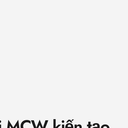
i MCW kiến tạo