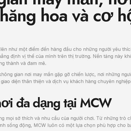
thăng hoa và cơ h
 lên như một điểm đến hàng đầu cho những người yêu thích
g định vị thế của mình trên thị trường. Nền tảng này kh
ung thành và đam mê.
hông gian nơi may mắn gặp gỡ chiến lược, nơi những người
ến, giao diện thân thiện và dịch vụ khách hàng chuyên nghi
chơi đa dạng tại MCW
g mọi sở thích và nhu cầu của người chơi. Từ những trò ch
 thanh sống động, MCW luôn có một lựa chọn phù hợp cho b