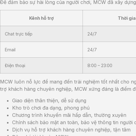
Để đảm bảo sự hài lòng của người chơi, MCW đã xây dựng m
Kênh hỗ trợ
Thời gia
Chat trực tiếp
24/7
Email
24/7
Điện thoại
8:00 – 23:00
MCW luôn nỗ lực để mang đến trải nghiệm tốt nhất cho ngư
trợ khách hàng chuyên nghiệp, MCW xứng đáng là điểm đến
Giao diện thân thiện, dễ sử dụng
Kho trò chơi đa dạng, phong phú
Chương trình khuyến mãi hấp dẫn, thường xuyên
Chính sách bảo mật an toàn, bảo vệ thông tin người 
Dịch vụ hỗ trợ khách hàng chuyên nghiệp, tận tâm