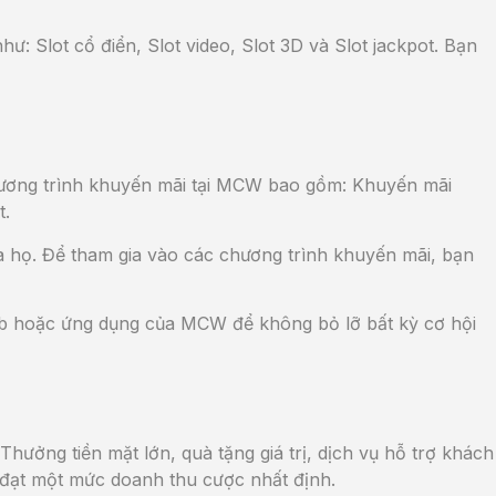
ư: Slot cổ điển, Slot video, Slot 3D và Slot jackpot. Bạn
hương trình khuyến mãi tại MCW bao gồm: Khuyến mãi
t.
a họ. Để tham gia vào các chương trình khuyến mãi, bạn
b hoặc ứng dụng của MCW để không bỏ lỡ bất kỳ cơ hội
ởng tiền mặt lớn, quà tặng giá trị, dịch vụ hỗ trợ khách
n đạt một mức doanh thu cược nhất định.