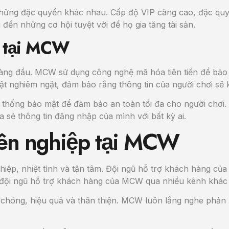
hững đặc quyền khác nhau. Cấp độ VIP càng cao, đặc qu
đến những cơ hội tuyệt vời để họ gia tăng tài sản.
n tại MCW
àng đầu. MCW sử dụng công nghệ mã hóa tiên tiến để bảo v
ghiêm ngặt, đảm bảo rằng thông tin của người chơi sẽ khô
thống bảo mật để đảm bảo an toàn tối đa cho người chơi.
sẻ thông tin đăng nhập của mình với bất kỳ ai.
yên nghiệp tại MCW
ệp, nhiệt tình và tận tâm. Đội ngũ hỗ trợ khách hàng của
ới đội ngũ hỗ trợ khách hàng của MCW qua nhiều kênh khác n
óng, hiệu quả và thân thiện. MCW luôn lắng nghe phản hồi