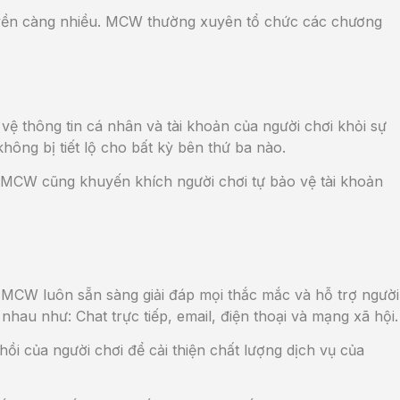
yền càng nhiều. MCW thường xuyên tổ chức các chương
ệ thông tin cá nhân và tài khoản của người chơi khỏi sự
ng bị tiết lộ cho bất kỳ bên thứ ba nào.
 MCW cũng khuyến khích người chơi tự bảo vệ tài khoản
 MCW luôn sẵn sàng giải đáp mọi thắc mắc và hỗ trợ người
hau như: Chat trực tiếp, email, điện thoại và mạng xã hội.
 của người chơi để cải thiện chất lượng dịch vụ của