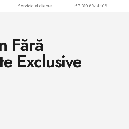
Servicio al cliente:
+57 310 8844406
n Fără
e Exclusive