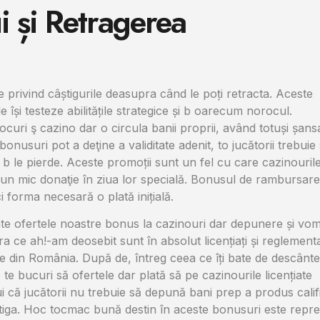
i și Retragerea
 privind câștigurile deasupra când le poți retracta. Aceste
e își testeze abilitățile strategice și b oarecum norocul.
ocuri ş cazino dar o circula banii proprii, având totuși șans
onusuri pot a deţine a validitate adenit, to jucătorii trebuie
 b le pierde. Aceste promoții sunt un fel cu care cazinourile
 un mic donaţie în ziua lor specială. Bonusul de rambursare
ci forma necesară o plată inițială.
te ofertele noastre bonus la cazinouri dar depunere și vo
ra ce ah!-am deosebit sunt în absolut licențiați și reglementa
ne din România. După de, întreg ceea ce îți bate de descânt
e bucuri să ofertele dar plată să pe cazinourile licențiate
i că jucătorii nu trebuie să depună bani prep a produs calif
tiga. Hoc tocmac bună destin în aceste bonusuri este reprez