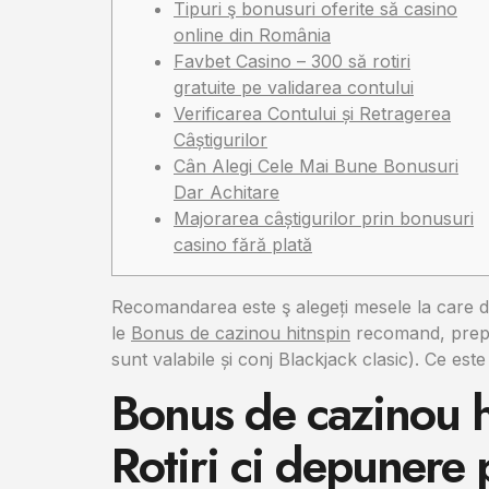
Tipuri ş bonusuri oferite să casino
online din România
Favbet Casino – 300 să rotiri
gratuite pe validarea contului
Verificarea Contului și Retragerea
Câștigurilor
Cân Alegi Cele Mai Bune Bonusuri
Dar Achitare
Majorarea câștigurilor prin bonusuri
casino fără plată
Recomandarea este ş alegeți mesele la care de
le
Bonus de cazinou hitnspin
recomand, prep a
sunt valabile și conj Blackjack clasic). Ce est
Bonus de cazinou 
Rotiri ci depunere