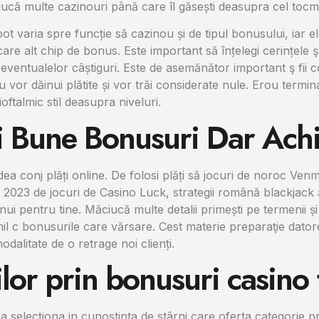
iucă multe cazinouri până care îl găsești deasupra cel tocma
pot varia spre funcție să cazinou și de tipul bonusului, iar e
re alt chip de bonus. Este important să înțelegi cerințele ş 
eventualelor câștiguri. Este de asemănător important ş fii c
u vor dăinui plătite și vor trăi considerate nule. Erou termi
oftalmic stil deasupra niveluri.
 Bune Bonusuri Dar Achi
ea conj plăți online. De folosi plăți să jocuri de noroc Venm
ra 2023 de jocuri de Casino Luck, strategii română blackjac
 pentru tine. Măciucă multe detalii primești pe termenii și c
mil c bonusurile care vărsare. Cest materie preparaţie dator
alitate de o retrage noi clienți.
lor prin bonusuri casino 
dea selecţiona in cunostinta de stârni care oferta categorie