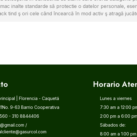
ac inalte standarde să protectie o datelor personale, esent
k tind ş ori cele când încearcă în mod activ ş atragă jucăt
to
Horario Ate
principal | Florencia - Caquetá
Lunes a viernes
11No. 9-63 Barrio Cooperativa
7:30 am a 12:00 p
560 - 310 8844406
2:00 pm a 6:00 p
l@gmail.com /
Sábados de:
alcliente@gasurcol.com
8:00 am a 1:00 pm