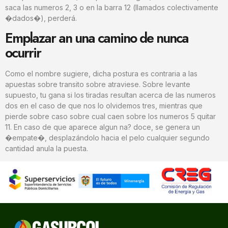
saca las numeros 2, 3 o en la barra 12 (llamados colectivamente
�dados�), perderá.
Emplazar an una camino de nunca
ocurrir
Como el nombre sugiere, dicha postura es contraria a las
apuestas sobre transito sobre atraviese. Sobre levante
supuesto, tu gana si los tiradas resultan acerca de las numeros
dos en el caso de que nos lo olvidemos tres, mientras que
pierde sobre caso sobre cual caen sobre los numeros 5 quitar
11. En caso de que aparece algun na? doce, se genera un
�empate�, desplazándolo hacia el pelo cualquier segundo
cantidad anula la puesta.