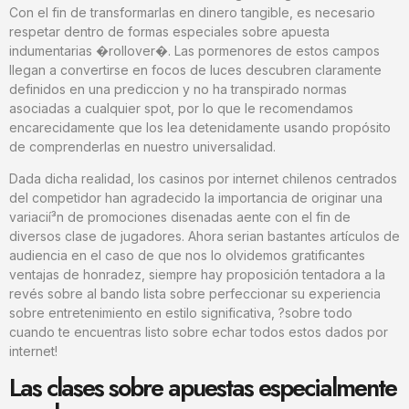
Con el fin de transformarlas en dinero tangible, es necesario
respetar dentro de formas especiales sobre apuesta
indumentarias �rollover�. Las pormenores de estos campos
llegan a convertirse en focos de luces descubren claramente
definidos en una prediccion y no ha transpirado normas
asociadas a cualquier spot, por lo que le recomendamos
encarecidamente que los lea detenidamente usando propósito
de comprenderlas en nuestro universalidad.
Dada dicha realidad, los casinos por internet chilenos centrados
del competidor han agradecido la importancia de originar una
variacií³n de promociones disenadas aente con el fin de
diversos clase de jugadores. Ahora serian bastantes artículos de
audiencia en el caso de que nos lo olvidemos gratificantes
ventajas de honradez, siempre hay proposición tentadora a la
revés sobre al bando lista sobre perfeccionar su experiencia
sobre entretenimiento en estilo significativa, ?sobre todo
cuando te encuentras listo sobre echar todos estos dados por
internet!
Las clases sobre apuestas especialmente