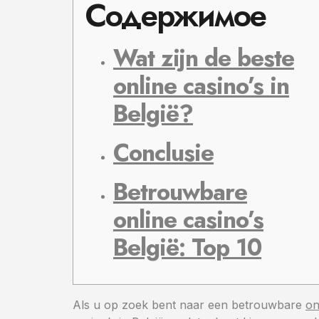
Содержимое
Wat zijn de beste
online casino’s in
België?
Conclusie
Betrouwbare
online casino’s
België: Top 10
Als u op zoek bent naar een betrouwbare
on