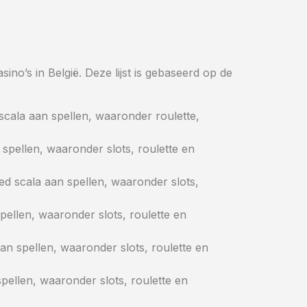
ino’s in België. Deze lijst is gebaseerd op de
 scala aan spellen, waaronder roulette,
 spellen, waaronder slots, roulette en
eed scala aan spellen, waaronder slots,
spellen, waaronder slots, roulette en
aan spellen, waaronder slots, roulette en
spellen, waaronder slots, roulette en