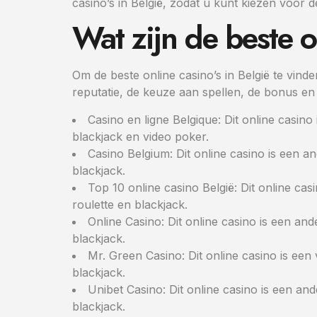
casino’s in België, zodat u kunt kiezen voor 
Wat zijn de beste o
Om de beste online casino’s in België te vinde
reputatie, de keuze aan spellen, de bonus en d
Casino en ligne Belgique: Dit online casin
blackjack en video poker.
Casino Belgium: Dit online casino is een a
blackjack.
Top 10 online casino België: Dit online cas
roulette en blackjack.
Online Casino: Dit online casino is een and
blackjack.
Mr. Green Casino: Dit online casino is een
blackjack.
Unibet Casino: Dit online casino is een and
blackjack.