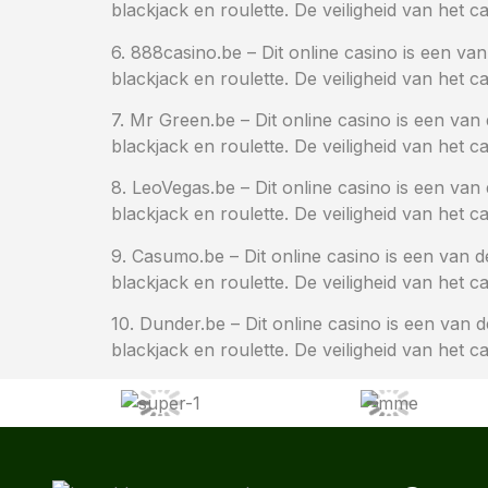
blackjack en roulette. De veiligheid van het 
6. 888casino.be – Dit online casino is een va
blackjack en roulette. De veiligheid van het 
7. Mr Green.be – Dit online casino is een van
blackjack en roulette. De veiligheid van het 
8. LeoVegas.be – Dit online casino is een van
blackjack en roulette. De veiligheid van het 
9. Casumo.be – Dit online casino is een van d
blackjack en roulette. De veiligheid van het 
10. Dunder.be – Dit online casino is een van 
blackjack en roulette. De veiligheid van het 