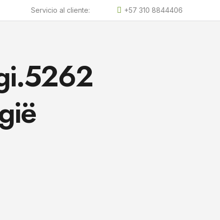
Servicio al cliente:
+57 310 8844406
lgi.5262
gië