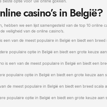
de beste optie voor uw online gokken.
nline casino’s in België?
n, hebben we een lijst samengesteld van de top 10 online cas
e veiligheid van de online casino’s.
o is een van de meest populaire in België en biedt een breed
ndere populaire optie in België en biedt een grote keuze aan
ino is een van de meest populaire in België en biedt een br
ere populaire optie in België en biedt een grote keuze aan 
 van de meest populaire in België en biedt een breed scala 
ere populaire optie in België en biedt een grote keuze aan 