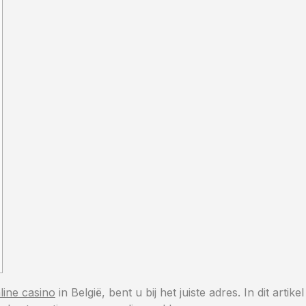
line casino
in België, bent u bij het juiste adres. In dit art