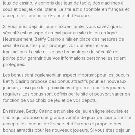
jeux de casino, y compris des jeux de table, des machines à
sous et des jeux de loterie. Le site est disponible en français et
accepte les joueurs de France et d’Europe.
Si vous êtes déjà un joueur expérimenté, vous savez que la
sécurité est un aspect crucial pour un site de jeu en ligne.
Heureusement, Betify Casino a mis en place des mesures de
sécurité robustes pour protéger vos données et vos
transactions. Le site utilise une technologie de sécurité de
pointe pour garantir que vos informations personnelles soient
protégées.
Les bonus sont également un aspect important pour les joueurs.
Betify Casino propose des bonus attractifs pour les nouveaux
joueurs, ainsi que des promotions régulières pour les joueurs
réguliers. Les bonus sont définis par le site et peuvent varier en
fonction de vos choix de jeu et de vos dépôts.
En résumé, Betify Casino est un site de jeu en ligne sécurisé et
fiable qui propose une grande variété de jeux de casino. Le site
accepte les joueurs de France et d’Europe et propose des
bonus attractifs pour les nouveaux joueurs. Si vous êtes déjà un