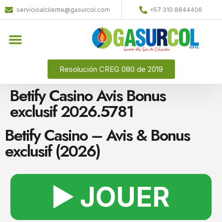
servicioalcliente@gasurcol.com
+57 310 8844406
Quiénes Somos
Gas Licuado (GLP)
Resolución CREG 080 de 2019
Betify Casino Avis Bonus
exclusif 2026.5781
Betify Casino – Avis & Bonus
exclusif (2026)
▶️ JOUER