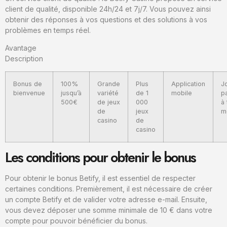
client de qualité, disponible 24h/24 et 7j/7. Vous pouvez ainsi
obtenir des réponses à vos questions et des solutions à vos
problèmes en temps réel.
Avantage
Description
Bonus de
100%
Grande
Plus
Application
J
bienvenue
jusqu’à
variété
de 1
mobile
pa
500€
de jeux
000
à 
de
jeux
m
casino
de
casino
Les conditions pour obtenir le bonus
Pour obtenir le bonus Betify, il est essentiel de respecter
certaines conditions. Premièrement, il est nécessaire de créer
un compte Betify et de valider votre adresse e-mail. Ensuite,
vous devez déposer une somme minimale de 10 € dans votre
compte pour pouvoir bénéficier du bonus.