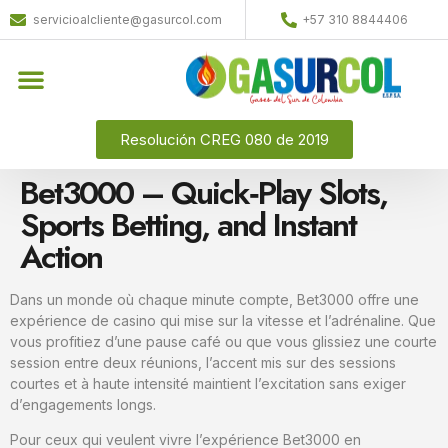
servicioalcliente@gasurcol.com
+57 310 8844406
Quiénes Somos
Gas Licuado (GLP)
Resolución CREG 080 de 2019
Bet3000 – Quick‑Play Slots,
Sports Betting, and Instant
Action
Dans un monde où chaque minute compte, Bet3000 offre une
expérience de casino qui mise sur la vitesse et l’adrénaline. Que
vous profitiez d’une pause café ou que vous glissiez une courte
session entre deux réunions, l’accent mis sur des sessions
courtes et à haute intensité maintient l’excitation sans exiger
d’engagements longs.
Pour ceux qui veulent vivre l’expérience Bet3000 en