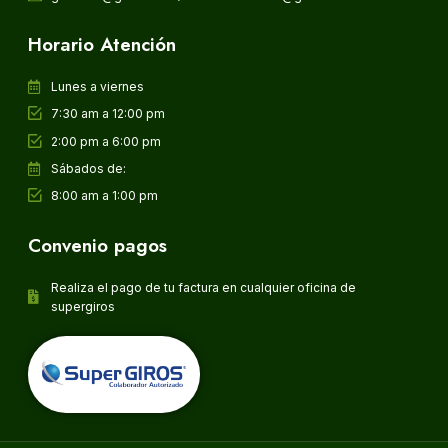
Horario Atención
Lunes a viernes
7:30 am a 12:00 pm
2:00 pm a 6:00 pm
Sábados de:
8:00 am a 1:00 pm
Convenio pagos
Realiza el pago de tu factura en cualquier oficina de
supergiros