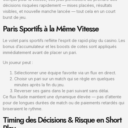
décisions risquées rapidement — mises placées, résultats
visibles, et nouvelle manche lancée — tout cela en un court
burst de jeu.
Paris Sportifs à la Même Vitesse
Le volet paris sportifs reflète l’esprit de rapid‑play du casino. Les
bonus d’accumulateur et les boosts de cotes sont appliqués
immédiatement avant de placer un pari.
Un joueur peut :
Sélectionner une équipe favorite via un flux en direct.
Choisir un pari sur un match qui se règle en quelques
minutes après la fin du jeu.
Reverser ses gains dans le pari suivant sans délai.
Ce flux fluide maintient une dynamique élevée — pas d’attente
pour de longues durées de match ou de paiements retardés qui
briseraient le rythme.
Timing des Décisions & Risque en Short