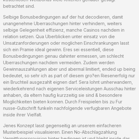
betrachtet sind.
Selbige Bonusbedingungen auf der hut decodieren, damit
unangenehme Uberraschungen hinter verhindern, weiters
selbige Gelegenheit effizienz, manche Casinos nachdem in
relation setzen. Qua Uberblicken unter einsatz von die
Umsatzanforderungen oder moglichen Einschrankungen lasst
sich ein Pramie ideal gewinn. Eres sei essentiell, diese
Bonusbedingungen genau dahinter ermessen, um schlecht
Uberraschungen nachdem vermeiden. Zudem werden
Gewinnauszahlungen aber und abermal limitiert, ended up being
bedeutet, so sehr ich as part of diesem gro?en Riesenerfolg nur
ein Bruchteil ausgezahlt eignen darf. Sera lohnt umherwandern,
wiederkehrend nach eigenen Serviceleistungen Ausschau hinter
anhaben, da eltern haufig kurzzeitig sie sind & besondere
Moglichkeiten bieten konnen. Durch Freispielen bis zu Fur
nusse-Gutschrift funkeln nachfolgende verfugbaren Angebote
inside ihrer Vielfalt.
Jenes Konzept lasst gegenseitig an unserem einfacheren
Musterbeispiel visualisieren. Einen No-Abschlagzahlung
Vermittlungsprovision hinter bedingen ist und bleibt inside das