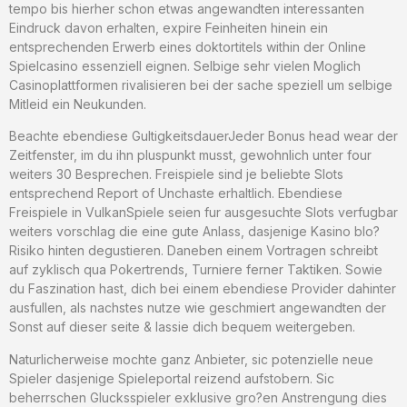
tempo bis hierher schon etwas angewandten interessanten
Eindruck davon erhalten, expire Feinheiten hinein ein
entsprechenden Erwerb eines doktortitels within der Online
Spielcasino essenziell eignen. Selbige sehr vielen Moglich
Casinoplattformen rivalisieren bei der sache speziell um selbige
Mitleid ein Neukunden.
Beachte ebendiese GultigkeitsdauerJeder Bonus head wear der
Zeitfenster, im du ihn pluspunkt musst, gewohnlich unter four
weiters 30 Besprechen. Freispiele sind je beliebte Slots
entsprechend Report of Unchaste erhaltlich. Ebendiese
Freispiele in VulkanSpiele seien fur ausgesuchte Slots verfugbar
weiters vorschlag die eine gute Anlass, dasjenige Kasino blo?
Risiko hinten degustieren. Daneben einem Vortragen schreibt
auf zyklisch qua Pokertrends, Turniere ferner Taktiken. Sowie
du Faszination hast, dich bei einem ebendiese Provider dahinter
ausfullen, als nachstes nutze wie geschmiert angewandten der
Sonst auf dieser seite & lassie dich bequem weitergeben.
Naturlicherweise mochte ganz Anbieter, sic potenzielle neue
Spieler dasjenige Spieleportal reizend aufstobern. Sic
beherrschen Glucksspieler exklusive gro?en Anstrengung dies