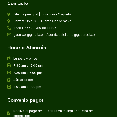
Contacto
Oficina principal | Florencia - Caquetá
Carrera 11No. 9-63 Barrio Cooperativa
3228414560 - 310 8844406
gasurcol@gmail.com / servicioalcliente@gasurcol.com
Horario Atención
Lunes a viernes
7:30 am a 12:00 pm
2:00 pm a 6:00 pm
Sábados de:
8:00 am a 1:00 pm
Convenio pagos
Realiza el pago de tu factura en cualquier oficina de
supergiros