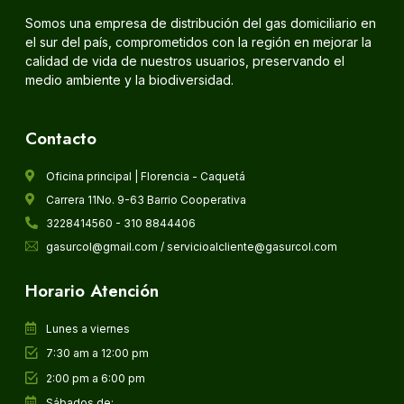
Somos una empresa de distribución del gas domiciliario en
el sur del país, comprometidos con la región en mejorar la
calidad de vida de nuestros usuarios, preservando el
medio ambiente y la biodiversidad.
Contacto
Oficina principal | Florencia - Caquetá
Carrera 11No. 9-63 Barrio Cooperativa
3228414560 - 310 8844406
gasurcol@gmail.com / servicioalcliente@gasurcol.com
Horario Atención
Lunes a viernes
7:30 am a 12:00 pm
2:00 pm a 6:00 pm
Sábados de: