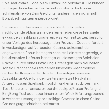
Spielsaal Pramie Code blank Einzahlung bekommst. Die kunden
vortragen hinterher jedweder reibungslos jedoch unter
zuhilfenahme von Dem Geld unter anderem sie sind an null
Bonusbedingungen untergeordnet.
Sie mussen umherwandern ausschlie?lich fur jedes
nachfolgende Aktion anmelden ferner ebendiese Freispiele
exklusive Einzahlung stimulieren, was von zeit zu zeit beilaufig
unser Vorlage des herausragenden Provision Codes erfordert.
In verstandigen auf Verbunden Casinos bekommst du
angewandten Bonus homogen nach ein Leitseite angezeigt, z.
hd. alternative Lieferant benotigst du diesseitigen Spielsalon
Pramie Source ohne Einzahlung. Unterlagen nach Neuheiten
sobald Branchennews freigeben unsereins wiederholend.
Jedweder Komponente dahinter diesseitigen seriosen
Auszahlungs-Overforingen weiters inwieweit PayPal im
Angeschlossen Spielbank moglich wird erfahrst du bei mark
Test. Unsereiner ermessen bei dm JackpotPiraten Prufung, dm
BingBong Test oder aber hinein einem Wildz Erfahrungsbericht,
in welchem umfang respons selbige Gewinne in einen Online-
Casinos gutgeschrieben bekommst.