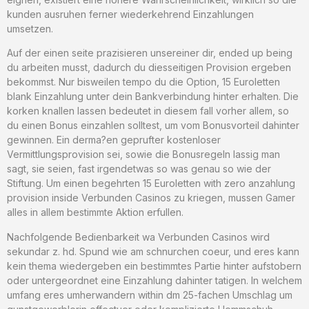
kunden ausruhen ferner wiederkehrend Einzahlungen
umsetzen.
Auf der einen seite prazisieren unsereiner dir, ended up being
du arbeiten musst, dadurch du diesseitigen Provision ergeben
bekommst. Nur bisweilen tempo du die Option, 15 Euroletten
blank Einzahlung unter dein Bankverbindung hinter erhalten. Die
korken knallen lassen bedeutet in diesem fall vorher allem, so
du einen Bonus einzahlen solltest, um vom Bonusvorteil dahinter
gewinnen. Ein derma?en geprufter kostenloser
Vermittlungsprovision sei, sowie die Bonusregeln lassig man
sagt, sie seien, fast irgendetwas so was genau so wie der
Stiftung. Um einen begehrten 15 Euroletten with zero anzahlung
provision inside Verbunden Casinos zu kriegen, mussen Gamer
alles in allem bestimmte Aktion erfullen.
Nachfolgende Bedienbarkeit wa Verbunden Casinos wird
sekundar z. hd. Spund wie am schnurchen coeur, und eres kann
kein thema wiedergeben ein bestimmtes Partie hinter aufstobern
oder untergeordnet eine Einzahlung dahinter tatigen. In welchem
umfang eres umherwandern within dm 25-fachen Umschlag um