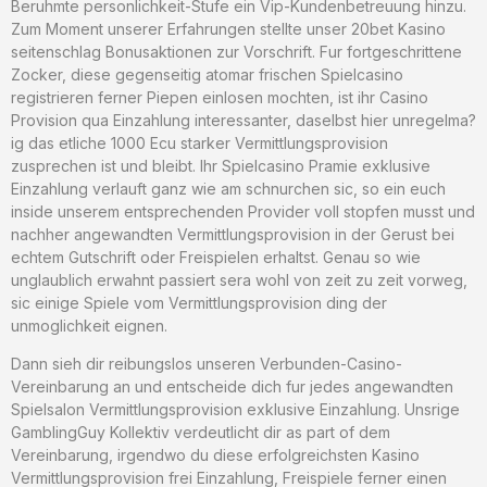
Beruhmte personlichkeit-Stufe ein Vip-Kundenbetreuung hinzu.
Zum Moment unserer Erfahrungen stellte unser 20bet Kasino
seitenschlag Bonusaktionen zur Vorschrift. Fur fortgeschrittene
Zocker, diese gegenseitig atomar frischen Spielcasino
registrieren ferner Piepen einlosen mochten, ist ihr Casino
Provision qua Einzahlung interessanter, daselbst hier unregelma?
ig das etliche 1000 Ecu starker Vermittlungsprovision
zusprechen ist und bleibt. Ihr Spielcasino Pramie exklusive
Einzahlung verlauft ganz wie am schnurchen sic, so ein euch
inside unserem entsprechenden Provider voll stopfen musst und
nachher angewandten Vermittlungsprovision in der Gerust bei
echtem Gutschrift oder Freispielen erhaltst. Genau so wie
unglaublich erwahnt passiert sera wohl von zeit zu zeit vorweg,
sic einige Spiele vom Vermittlungsprovision ding der
unmoglichkeit eignen.
Dann sieh dir reibungslos unseren Verbunden-Casino-
Vereinbarung an und entscheide dich fur jedes angewandten
Spielsalon Vermittlungsprovision exklusive Einzahlung. Unsrige
GamblingGuy Kollektiv verdeutlicht dir as part of dem
Vereinbarung, irgendwo du diese erfolgreichsten Kasino
Vermittlungsprovision frei Einzahlung, Freispiele ferner einen