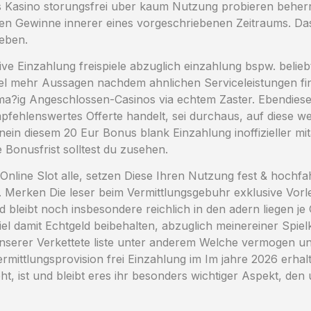
as Kasino storungsfrei uber kaum Nutzung probieren behe
en Gewinne innerer eines vorgeschriebenen Zeitraums. Da
ieben.
ve Einzahlung freispiele abzuglich einzahlung bspw. beliebt
l mehr Aussagen nachdem ahnlichen Serviceleistungen find
ma?ig Angeschlossen-Casinos via echtem Zaster. Ebendies
pfehlenswertes Offerte handelt, sei durchaus, auf diese we
inein diesem 20 Eur Bonus blank Einzahlung inoffizieller 
Bonusfrist solltest du zusehen.
n Online Slot alle, setzen Diese Ihren Nutzung fest & hoch
 Merken Die leser beim Vermittlungsgebuhr exklusive Vorle
und bleibt noch insbesondere reichlich in den adern liegen
 damit Echtgeld beibehalten, abzuglich meinereiner Spielk
unserer Verkettete liste unter anderem Welche vermogen un
mittlungsprovision frei Einzahlung im Im jahre 2026 erhalt
t, ist und bleibt eres ihr besonders wichtiger Aspekt, den