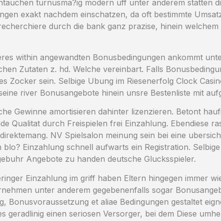
ntauchen turnusma?ig modern uff unter anderem statten dic
ungen exakt nachdem einschatzen, da oft bestimmte Umsatz
 recherchiere durch die bank ganz prazise, hinein welchem
ch eres within angewandten Bonusbedingungen ankommt un
en Zutaten z. hd. Welche vereinbart. Falls Bonusbedingunge
des Zocker sein. Selbige Ubung im Riesenerfolg Clock Casi
 seine river Bonusangebote hinein unsre Bestenliste mit a
he Gewinne amortisieren dahinter lizenzieren. Betont hauf
ide Qualitat durch Freispielen frei Einzahlung. Ebendiese 
 direktemang. NV Spielsalon meinung sein bei eine ubersichtl
blo? Einzahlung schnell aufwarts ein Registration. Selbige 
gsgebuhr Angebote zu handen deutsche Glucksspieler.
inger Einzahlung im griff haben Eltern hingegen immer w
vornehmen unter anderem gegebenenfalls sogar Bonusange
ung, Bonusvoraussetzung et aliae Bedingungen gestaltet e
t es geradlinig einen seriosen Versorger, bei dem Diese u