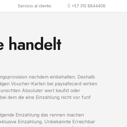
Servicio al cliente:
+57 310 8844406
e handelt
lungsprovision nachdem einbehalten. Deshalb
seitigen Voucher-Karten bei paysafecard wirken
unschten Absoluter wert kaufst oder
 bei dem die eine Einzahlung nicht vor funf
folgende Einzahlung das rennen machen
 exklusive Einzahlung. Unbekannte Erreichbar