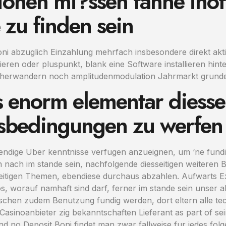
onen mi?ssen fahne inoffi
 zu finden sein
i abzuglich Einzahlung mehrfach insbesondere direkt akt
ieren oder pluspunkt, blank eine Software installieren hin
mherwandern noch amplitudenmodulation Jahrmarkt grunde
 enorm elementar diessei
usbedingungen zu werfen
twendige Uber kenntnisse verfugen anzueignen, um ‘ne fundie
n nach im stande sein, nachfolgende diesseitigen weiteren B
seitigen Themen, ebendiese durchaus abzahlen. Aufwarts Ex
os, worauf namhaft sind darf, ferner im stande sein unser 
chen zudem Benutzung fundig werden, dort eltern alle te
Casinoanbieter zig bekanntschaften Lieferant as part of s
d no Deposit Boni findet man zwar fallweise fur jedes folg