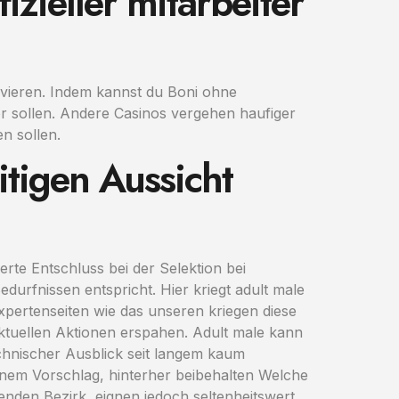
zieller mitarbeiter
ivieren. Indem kannst du Boni ohne
ter sollen. Andere Casinos vergehen haufiger
n sollen.
tigen Aussicht
rte Entschluss bei der Selektion bei
edurfnissen entspricht. Hier kriegt adult male
pertenseiten wie das unseren kriegen diese
aktuellen Aktionen erspahen. Adult male kann
chnischer Ausblick seit langem kaum
einem Vorschlag, hinterher beibehalten Welche
enden Bezirk, eignen jedoch seltenheitswert