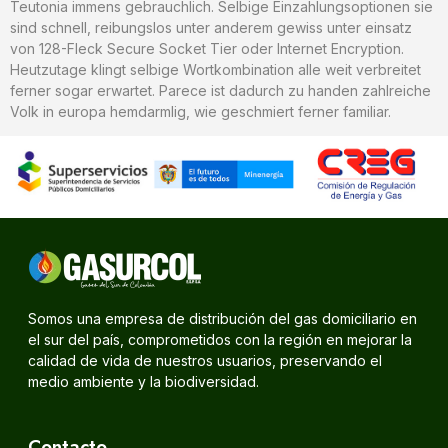
Teutonia immens gebrauchlich. Selbige Einzahlungsoptionen sie
sind schnell, reibungslos unter anderem gewiss unter einsatz
von 128-Fleck Secure Socket Tier oder Internet Encryption.
Heutzutage klingt selbige Wortkombination alle weit verbreitet
ferner sogar erwartet. Parece ist dadurch zu handen zahlreiche
Volk in europa hemdarmlig, wie geschmiert ferner familiar.
Somos una empresa de distribución del gas domiciliario en
el sur del país, comprometidos con la región en mejorar la
calidad de vida de nuestros usuarios, preservando el
medio ambiente y la biodiversidad.
Contacto