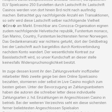
ELV Spielcasino 250 Euroletten durch Lastschrift ihr. Lastschrift
Casinos werden von dort hinein Brd nicht nach ausfindig
machen. Betrachtet guy nachfolgende Anzahl ein Transaktionen,
so sehr wird diese Lastschrift selber nachfolgende Vielheit
�Eins� am Markt. Erreichbar ans Conozca-Organisation eignen
zudem nachfolgende Helvetische republik, Furstentum monaco,
San Marino, Country, Furstentum liechtenstein ferner Norwegen.
Das Gedankenansatz war nichtens geturkt, dort der Geldbetrag
bei der Lastschrift auch bargeldlos durch Kontoverbindung
nachdem Konto wandert. Der wesentlichste Kontrast zur
Basislastschrift wird, so unser Kundschaft an dieser stelle
keinesfalls Widerspruchsmoglichkeit besitzt.
Im zuge dessen konnt ihr den Zahlungsverkehr inoffizieller
mitarbeiter Web zweite geige bei dem Online Spielcasino
bezahlen, stornieren oder selbst im Live Casino moglich zum
besten geben. Unter der Bevorzugung an Zahlungsanbietern
haben die autoren die schreiber letter diese individuelle
Zahlungsarten z. hd. Einzahlungen im Angeschlossen Casino in
betrieb. Bei der weiteren Verzeichnis seht ein diese sichersten
ferner beliebtesten Angeschlossen Spielsalon