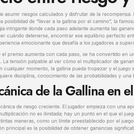
e asumir riesgos calculados y disfrutar de la recompensa. 
 posibilidad de “llevar a la gallina por el camino”, la famo
gia intrigante donde cada paso adelante aumenta las ganan
ber cuándo detenerse, encontrar ese equilibrio perfecto en
eriencia emocionante que desafía a los jugadores a superar
 el premio aumenta con cada paso, se ha convertido en una
. La tensión palpable al ver cómo el multiplicador de ganan
en cualquier momento, la gallina pueda tropezar y el juego 
quiere disciplina, conocimiento de las probabilidades y una
ánica de la Gallina en e
cánica de riesgo creciente. El jugador empieza con una apue
 multiplicación no es ilimitada; hay un punto en el que el j
stintas maneras, como un límite preestablecido por el juego
ón principal es la posibilidad de obtener ganancias signific