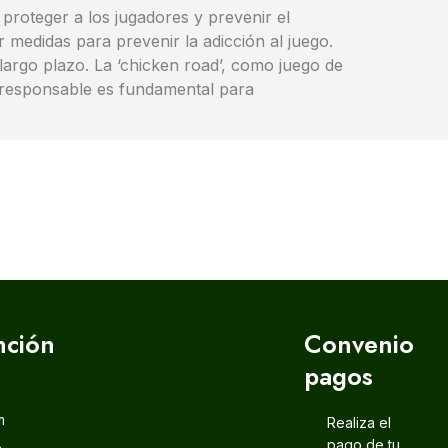
 proteger a los jugadores y prevenir el
medidas para prevenir la adicción al juego.
 largo plazo. La ‘chicken road’, como juego de
o responsable es fundamental para
nción
Convenio
pagos
m
Realiza el
pago de tu