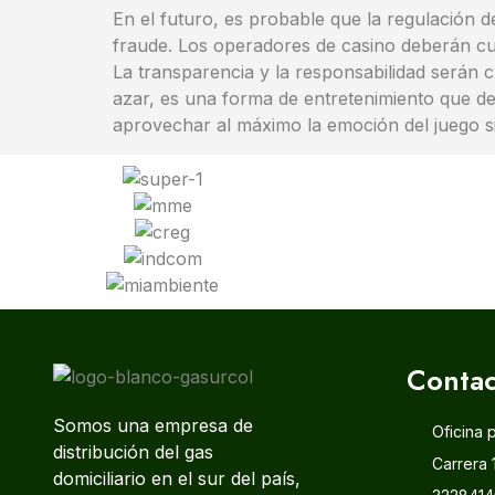
En el futuro, es probable que la regulación d
fraude. Los operadores de casino deberán cum
La transparencia y la responsabilidad serán cl
azar, es una forma de entretenimiento que d
aprovechar al máximo la emoción del juego sin
Contac
Somos una empresa de
Oficina 
distribución del gas
Carrera 
domiciliario en el sur del país,