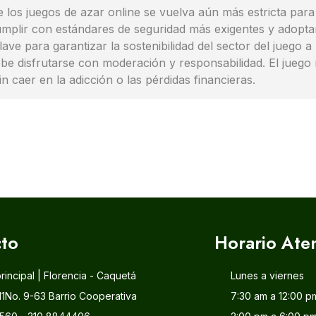
e los juegos de azar online se vuelva aún más estricta para
plir con estándares de seguridad más exigentes y adoptar 
ave para garantizar la sostenibilidad del sector del juego a
ebe disfrutarse con moderación y responsabilidad. El jueg
 caer en la adicción o las pérdidas financieras.
to
Horario Ate
principal | Florencia - Caquetá
Lunes a viernes
11No. 9-63 Barrio Cooperativa
7:30 am a 12:00 p