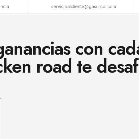
encia
servicioalcliente@gasurcol.com
anancias con cad
cken road te desaf