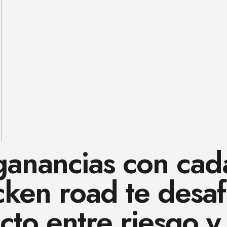
anancias con cada
cken road te desaf
fecto entre riesgo