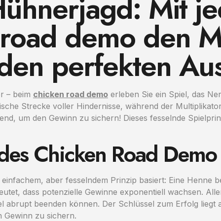
ühnerjagd: Mit je
road demo den Mu
den perfekten Aus
er – beim
chicken road demo
erleben Sie ein Spiel, das Ner
sche Strecke voller Hindernisse, während der Multiplikator
dend, um den Gewinn zu sichern! Dieses fesselnde Spielpri
 des Chicken Road Demo
 einfachem, aber fesselndem Prinzip basiert: Eine Henne b
deutet, dass potenzielle Gewinne exponentiell wachsen. Aller
el abrupt beenden können. Der Schlüssel zum Erfolg liegt a
n Gewinn zu sichern.