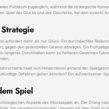
breites Publikum zugänglich, während die strategische Komp
 ein Spiel des Glücks und des Geschicks, bei dem sowohl A
Strategie
o erfordert mehr als nur Glück. Ein durchdachtes Risikom
fen, gegen den potenziellen Gewinn abwägen. Ein frühzeitig
n. Ein längeres Durchhalten kann zu höheren Gewinnen führen
inden.
Wahrscheinlichkeit von Hindernissen anhand der Spielgesch
zukünftige Gefahren geben könnten? Ein aufmerksamer Spi
dem Spiel
chologischen Aspekte des Glücksspiels an. Der Drang na
 Rolle. Ein verantwortungsvoller Umgang mit dem Spiel ist dah