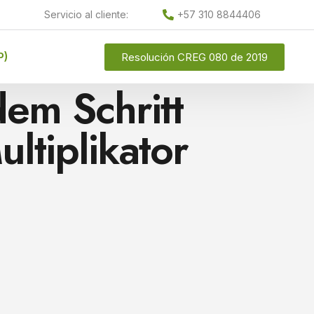
Servicio al cliente:
+57 310 8844406
P)
Resolución CREG 080 de 2019
em Schritt
ltiplikator