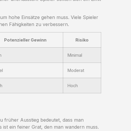
 um hohe Einsätze gehen muss. Viele Spieler
chen Fähigkeiten zu verbessern.
Potenzieller Gewinn
Risiko
n
Minimal
el
Moderat
h
Hoch
u früher Ausstieg bedeutet, dass man
s ist ein feiner Grat, den man wandern muss.