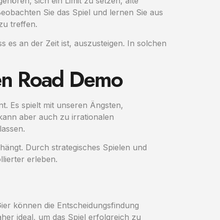
ehören, sich ein Limit zu setzen, alte
Beobachten Sie das Spiel und lernen Sie aus
u treffen.
 es an der Zeit ist, auszusteigen. In solchen
ken Road Demo
. Es spielt mit unseren Ängsten,
kann aber auch zu irrationalen
lassen.
bhängt. Durch strategisches Spielen und
ierter erleben.
ier können die Entscheidungsfindung
her ideal, um das Spiel erfolgreich zu