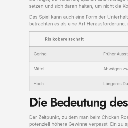
setzen und sich daran halten, um nicht die Kon
Das Spiel kann auch eine Form der Unterhalt
betrachten es als eine Art Herausforderung, 
Risikobereitschaft
Gering
Früher Ausst
Mittel
Abwägen zwi
Hoch
Längeres Du
Die Bedeutung des 
Der Zeitpunkt, zu dem man beim Chicken Road
potenziell höhere Gewinne verpasst. Ein zu s