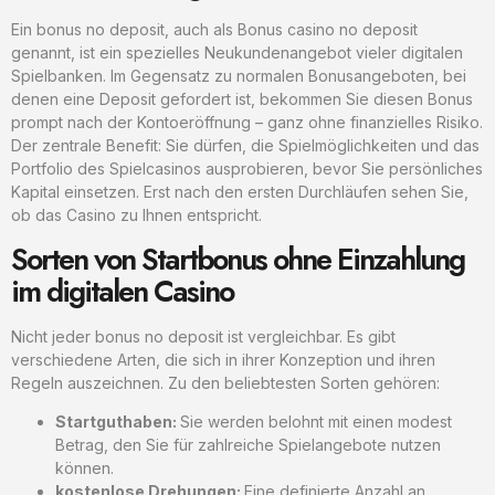
Ein bonus no deposit, auch als Bonus casino no deposit
genannt, ist ein spezielles Neukundenangebot vieler digitalen
Spielbanken. Im Gegensatz zu normalen Bonusangeboten, bei
denen eine Deposit gefordert ist, bekommen Sie diesen Bonus
prompt nach der Kontoeröffnung – ganz ohne finanzielles Risiko.
Der zentrale Benefit: Sie dürfen, die Spielmöglichkeiten und das
Portfolio des Spielcasinos ausprobieren, bevor Sie persönliches
Kapital einsetzen. Erst nach den ersten Durchläufen sehen Sie,
ob das Casino zu Ihnen entspricht.
Sorten von Startbonus ohne Einzahlung
im digitalen Casino
Nicht jeder bonus no deposit ist vergleichbar. Es gibt
verschiedene Arten, die sich in ihrer Konzeption und ihren
Regeln auszeichnen. Zu den beliebtesten Sorten gehören:
Startguthaben:
Sie werden belohnt mit einen modest
Betrag, den Sie für zahlreiche Spielangebote nutzen
können.
kostenlose Drehungen:
Eine definierte Anzahl an