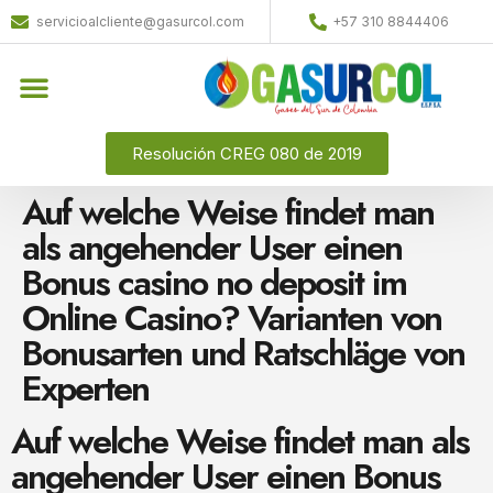
servicioalcliente@gasurcol.com
+57 310 8844406
Resolución CREG 080 de 2019
Auf welche Weise findet man
als angehender User einen
Bonus casino no deposit im
Online Casino? Varianten von
Bonusarten und Ratschläge von
Experten
Auf welche Weise findet man als
angehender User einen Bonus