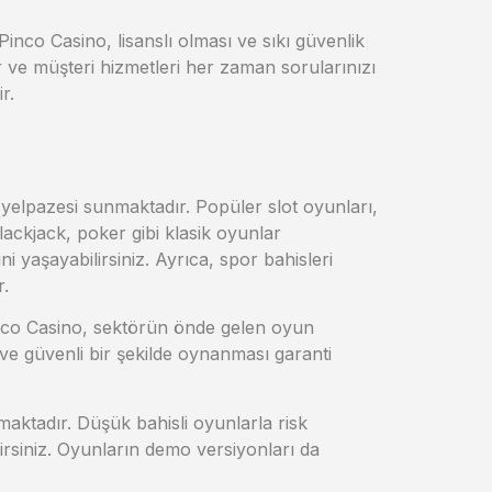
inco Casino, lisanslı olması ve sıkı güvenlik
ır ve müşteri hizmetleri her zaman sorularınızı
r.
yelpazesi sunmaktadır. Popüler slot oyunları,
blackjack, poker gibi klasik oyunlar
yaşayabilirsiniz. Ayrıca, spor bahisleri
r.
Pinco Casino, sektörün önde gelen oyun
l ve güvenli bir şekilde oynanması garanti
ktadır. Düşük bahisli oyunlarla risk
irsiniz. Oyunların demo versiyonları da