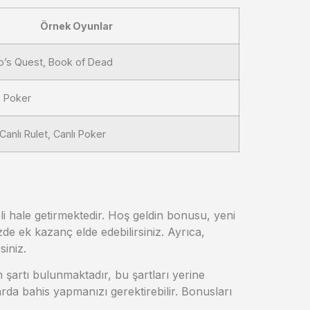
Örnek Oyunlar
o’s Quest, Book of Dead
, Poker
Canlı Rulet, Canlı Poker
i hale getirmektedir. Hoş geldin bonusu, yeni
de ek kazanç elde edebilirsiniz. Ayrıca,
siniz.
 şartı bulunmaktadır, bu şartları yerine
arda bahis yapmanızı gerektirebilir. Bonusları