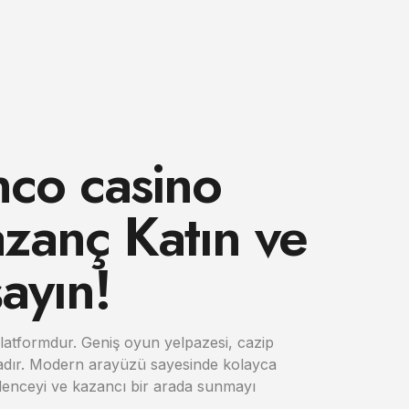
nco casino
azanç Katın ve
ayın!
platformdur. Geniş oyun yelpazesi, cazip
tadır. Modern arayüzü sayesinde kolayca
eğlenceyi ve kazancı bir arada sunmayı