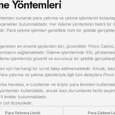
e Yöntemleri
ntemleri sunarak para yatırma ve çekme işlemlerini kolaylaşt
 seçenekler bulunmaktadır. Her ödeme yönteminin belirli bir l
. Para çekme işlemleri genellikle hızlı bir şekilde gerçekle
eken en önemli şeylerden biri, güvenliktir. Pinco Casino, gü
orunmasını sağlamaktadır. Ödeme işlemlerinde SSL şifrelemesi
me işlemleriniz güvenli ve sorunsuz bir şekilde gerçekleştiri
eri için herhangi bir ücret talep edilmemektedir. Ancak, 
. Para yatırma ve çekme işlemleriyle ilgili tüm detaylara Pinc
nka havalesi, e-cüzdanlar ve kripto para birimleri kullanılabil
 yöntemler kullanılabilir, ancak bazı durumlarda farklı seçen
li limitler bulunmaktadır.
n üst düzeydedir.
Para Yatırma Limiti
Para Çekme Li