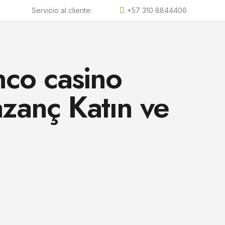
Servicio al cliente:
+57 310 8844406
nco casino
azanç Katın ve