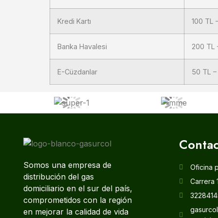
Kredi Kartı
100 TL 
Banka Havalesi
200 TL 
E-Cüzdanlar
50 TL –
Contac
Somos una empresa de
Oficina 
distribución del gas
Carrera 
domiciliario en el sur del país,
3228414
comprometidos con la región
gasurco
en mejorar la calidad de vida