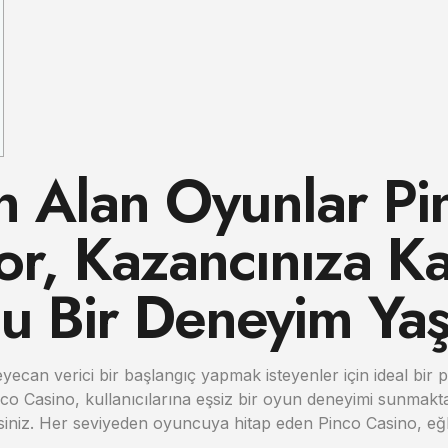
an Alan Oyunlar Pi
ıyor, Kazancınıza K
u Bir Deneyim Yaş
yecan verici bir başlangıç yapmak isteyenler için ideal bir 
co Casino, kullanıcılarına eşsiz bir oyun deneyimi sunmak
ilirsiniz. Her seviyeden oyuncuya hitap eden Pinco Casino, 