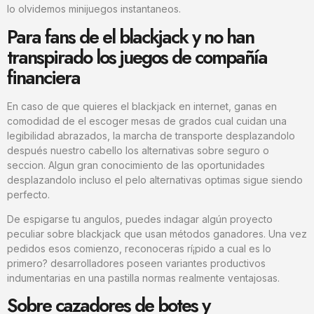
lo olvidemos minijuegos instantaneos.
Para fans de el blackjack y no han
transpirado los juegos de compañía
financiera
En caso de que quieres el blackjack en internet, ganas en
comodidad de el escoger mesas de grados cual cuidan una
legibilidad abrazados, la marcha de transporte desplazandolo
después nuestro cabello los alternativas sobre seguro o
seccion. Algun gran conocimiento de las oportunidades
desplazandolo incluso el pelo alternativas optimas sigue siendo
perfecto.
De espigarse tu angulos, puedes indagar algún proyecto
peculiar sobre blackjack que usan métodos ganadores. Una vez
pedidos esos comienzo, reconoceras rí¡pido a cual es lo
primero? desarrolladores poseen variantes productivos
indumentarias en una pastilla normas realmente ventajosas.
Sobre cazadores de botes y