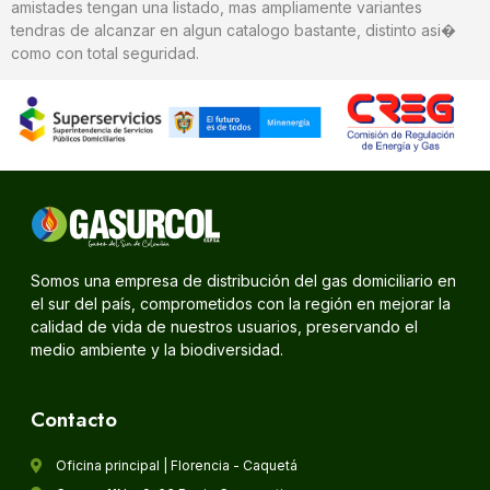
amistades tengan una listado, mas ampliamente variantes
tendras de alcanzar en algun catalogo bastante, distinto asi�
como con total seguridad.
Somos una empresa de distribución del gas domiciliario en
el sur del país, comprometidos con la región en mejorar la
calidad de vida de nuestros usuarios, preservando el
medio ambiente y la biodiversidad.
Contacto
Oficina principal | Florencia - Caquetá