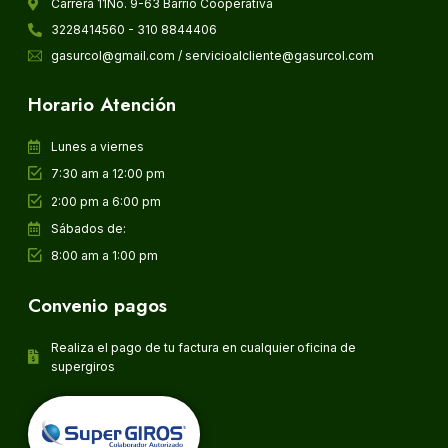
Carrera 11No. 9-63 Barrio Cooperativa
3228414560 - 310 8844406
gasurcol@gmail.com / servicioalcliente@gasurcol.com
Horario Atención
Lunes a viernes
7:30 am a 12:00 pm
2:00 pm a 6:00 pm
Sábados de:
8:00 am a 1:00 pm
Convenio pagos
Realiza el pago de tu factura en cualquier oficina de
supergiros