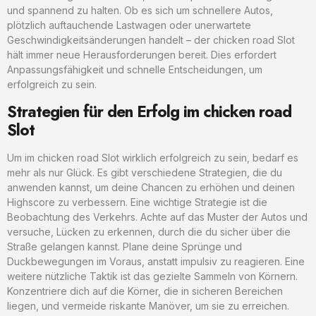
und spannend zu halten. Ob es sich um schnellere Autos,
plötzlich auftauchende Lastwagen oder unerwartete
Geschwindigkeitsänderungen handelt – der chicken road Slot
hält immer neue Herausforderungen bereit. Dies erfordert
Anpassungsfähigkeit und schnelle Entscheidungen, um
erfolgreich zu sein.
Strategien für den Erfolg im chicken road
Slot
Um im chicken road Slot wirklich erfolgreich zu sein, bedarf es
mehr als nur Glück. Es gibt verschiedene Strategien, die du
anwenden kannst, um deine Chancen zu erhöhen und deinen
Highscore zu verbessern. Eine wichtige Strategie ist die
Beobachtung des Verkehrs. Achte auf das Muster der Autos und
versuche, Lücken zu erkennen, durch die du sicher über die
Straße gelangen kannst. Plane deine Sprünge und
Duckbewegungen im Voraus, anstatt impulsiv zu reagieren. Eine
weitere nützliche Taktik ist das gezielte Sammeln von Körnern.
Konzentriere dich auf die Körner, die in sicheren Bereichen
liegen, und vermeide riskante Manöver, um sie zu erreichen.