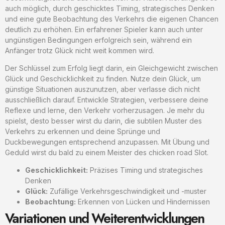
auch möglich, durch geschicktes Timing, strategisches Denken
und eine gute Beobachtung des Verkehrs die eigenen Chancen
deutlich zu erhöhen. Ein erfahrener Spieler kann auch unter
ungünstigen Bedingungen erfolgreich sein, während ein
Anfänger trotz Glück nicht weit kommen wird.
Der Schlüssel zum Erfolg liegt darin, ein Gleichgewicht zwischen
Glück und Geschicklichkeit zu finden. Nutze dein Glück, um
günstige Situationen auszunutzen, aber verlasse dich nicht
ausschließlich darauf. Entwickle Strategien, verbessere deine
Reflexe und lerne, den Verkehr vorherzusagen. Je mehr du
spielst, desto besser wirst du darin, die subtilen Muster des
Verkehrs zu erkennen und deine Sprünge und
Duckbewegungen entsprechend anzupassen. Mit Übung und
Geduld wirst du bald zu einem Meister des chicken road Slot.
Geschicklichkeit:
Präzises Timing und strategisches
Denken
Glück:
Zufällige Verkehrsgeschwindigkeit und -muster
Beobachtung:
Erkennen von Lücken und Hindernissen
Variationen und Weiterentwicklungen