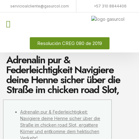
servicioalcliente@gasurcol.com
+57 310 8844406
Quiénes Somos
Gas Licuado (GLP)
Resolución CREG 080 de 2019
Adrenalin pur &
Federleichtigkeit Navigiere
deine Henne sicher über die
Straße im chicken road Slot,
Adrenalin pur & Federleichtigkeit:
Navigiere deine Henne sicher über die
Straße im chicken road Slot, ergattere
Körner und entkomme dem hektischen
Verkehr!