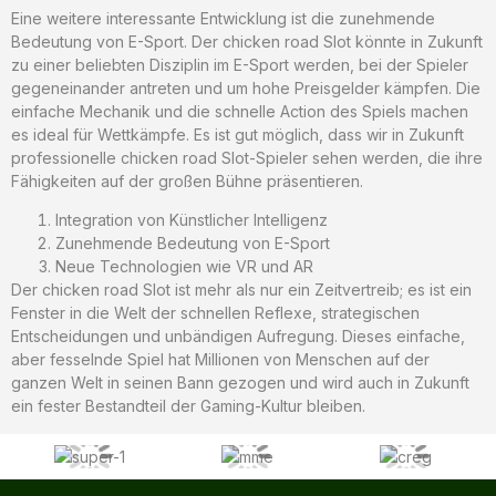
Eine weitere interessante Entwicklung ist die zunehmende
Bedeutung von E-Sport. Der chicken road Slot könnte in Zukunft
zu einer beliebten Disziplin im E-Sport werden, bei der Spieler
gegeneinander antreten und um hohe Preisgelder kämpfen. Die
einfache Mechanik und die schnelle Action des Spiels machen
es ideal für Wettkämpfe. Es ist gut möglich, dass wir in Zukunft
professionelle chicken road Slot-Spieler sehen werden, die ihre
Fähigkeiten auf der großen Bühne präsentieren.
Integration von Künstlicher Intelligenz
Zunehmende Bedeutung von E-Sport
Neue Technologien wie VR und AR
Der chicken road Slot ist mehr als nur ein Zeitvertreib; es ist ein
Fenster in die Welt der schnellen Reflexe, strategischen
Entscheidungen und unbändigen Aufregung. Dieses einfache,
aber fesselnde Spiel hat Millionen von Menschen auf der
ganzen Welt in seinen Bann gezogen und wird auch in Zukunft
ein fester Bestandteil der Gaming-Kultur bleiben.