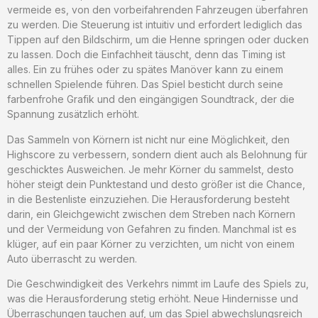
vermeide es, von den vorbeifahrenden Fahrzeugen überfahren
zu werden. Die Steuerung ist intuitiv und erfordert lediglich das
Tippen auf den Bildschirm, um die Henne springen oder ducken
zu lassen. Doch die Einfachheit täuscht, denn das Timing ist
alles. Ein zu frühes oder zu spätes Manöver kann zu einem
schnellen Spielende führen. Das Spiel besticht durch seine
farbenfrohe Grafik und den eingängigen Soundtrack, der die
Spannung zusätzlich erhöht.
Das Sammeln von Körnern ist nicht nur eine Möglichkeit, den
Highscore zu verbessern, sondern dient auch als Belohnung für
geschicktes Ausweichen. Je mehr Körner du sammelst, desto
höher steigt dein Punktestand und desto größer ist die Chance,
in die Bestenliste einzuziehen. Die Herausforderung besteht
darin, ein Gleichgewicht zwischen dem Streben nach Körnern
und der Vermeidung von Gefahren zu finden. Manchmal ist es
klüger, auf ein paar Körner zu verzichten, um nicht von einem
Auto überrascht zu werden.
Die Geschwindigkeit des Verkehrs nimmt im Laufe des Spiels zu,
was die Herausforderung stetig erhöht. Neue Hindernisse und
Überraschungen tauchen auf, um das Spiel abwechslungsreich