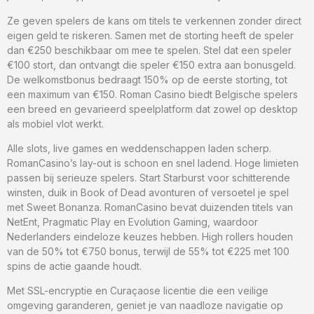
Ze geven spelers de kans om titels te verkennen zonder direct
eigen geld te riskeren. Samen met de storting heeft de speler
dan €250 beschikbaar om mee te spelen. Stel dat een speler
€100 stort, dan ontvangt die speler €150 extra aan bonusgeld.
De welkomstbonus bedraagt 150% op de eerste storting, tot
een maximum van €150. Roman Casino biedt Belgische spelers
een breed en gevarieerd speelplatform dat zowel op desktop
als mobiel vlot werkt.
Alle slots, live games en weddenschappen laden scherp.
RomanCasino’s lay-out is schoon en snel ladend. Hoge limieten
passen bij serieuze spelers. Start Starburst voor schitterende
winsten, duik in Book of Dead avonturen of versoetel je spel
met Sweet Bonanza. RomanCasino bevat duizenden titels van
NetEnt, Pragmatic Play en Evolution Gaming, waardoor
Nederlanders eindeloze keuzes hebben. High rollers houden
van de 50% tot €750 bonus, terwijl de 55% tot €225 met 100
spins de actie gaande houdt.
Met SSL-encryptie en Curaçaose licentie die een veilige
omgeving garanderen, geniet je van naadloze navigatie op