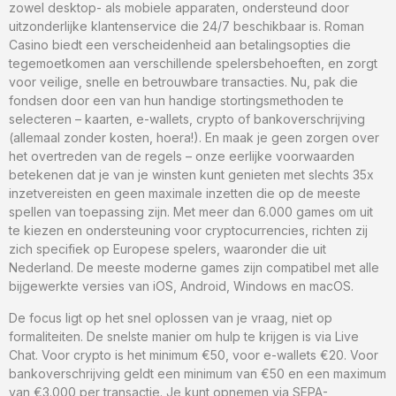
zowel desktop- als mobiele apparaten, ondersteund door
uitzonderlijke klantenservice die 24/7 beschikbaar is. Roman
Casino biedt een verscheidenheid aan betalingsopties die
tegemoetkomen aan verschillende spelersbehoeften, en zorgt
voor veilige, snelle en betrouwbare transacties. Nu, pak die
fondsen door een van hun handige stortingsmethoden te
selecteren – kaarten, e-wallets, crypto of bankoverschrijving
(allemaal zonder kosten, hoera!). En maak je geen zorgen over
het overtreden van de regels – onze eerlijke voorwaarden
betekenen dat je van je winsten kunt genieten met slechts 35x
inzetvereisten en geen maximale inzetten die op de meeste
spellen van toepassing zijn. Met meer dan 6.000 games om uit
te kiezen en ondersteuning voor cryptocurrencies, richten zij
zich specifiek op Europese spelers, waaronder die uit
Nederland. De meeste moderne games zijn compatibel met alle
bijgewerkte versies van iOS, Android, Windows en macOS.
De focus ligt op het snel oplossen van je vraag, niet op
formaliteiten. De snelste manier om hulp te krijgen is via Live
Chat. Voor crypto is het minimum €50, voor e-wallets €20. Voor
bankoverschrijving geldt een minimum van €50 en een maximum
van €3.000 per transactie. Je kunt opnemen via SEPA-