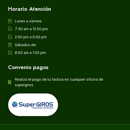
Horario Atención
Lunes a viernes
7:30 am a 12:00 pm
2:00 pm a 6:00 pm
Sábados de:
8:00 am a 1:00 pm
Convenio pagos
Realiza el pago de tu factura en cualquier oficina de
supergiros