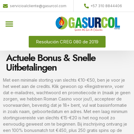
servicioalcliente@gasurcol.com
+57 310 8844406
Quiénes Somos
Gas Licuado (GLP)
Resolución CREG 080 de 2019
Actuele Bonus & Snelle
Uitbetalingen
Met een minimale storting van slechts €10-€50, ben je voor je
het weet aan de credits. Klik gewoon op «Registreren», voer
dat e-mailadres, wachtwoord en promotiecode in (maak je geen
zorgen, we hebben Roman Casino voor jou!), accepteer de
voorwaarden, bevestig dat je 18+ bent, vul wat basisinformatie
in zoals naam, geboortedatum en adres. Met een laag minimum
stortingsvereiste van slechts €15-€20 is het nog nooit zo
eenvoudig geweest om te beginnen. Bij inschrijving ontvang je
een 100% bonusmatch tot €450, plus 250 gratis spins op de