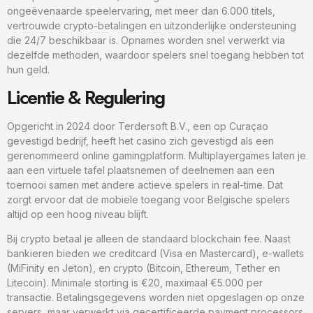
ongeëvenaarde speelervaring, met meer dan 6.000 titels,
vertrouwde crypto-betalingen en uitzonderlijke ondersteuning
die 24/7 beschikbaar is. Opnames worden snel verwerkt via
dezelfde methoden, waardoor spelers snel toegang hebben tot
hun geld.
Licentie & Regulering
Opgericht in 2024 door Terdersoft B.V., een op Curaçao
gevestigd bedrijf, heeft het casino zich gevestigd als een
gerenommeerd online gamingplatform. Multiplayergames laten je
aan een virtuele tafel plaatsnemen of deelnemen aan een
toernooi samen met andere actieve spelers in real-time. Dat
zorgt ervoor dat de mobiele toegang voor Belgische spelers
altijd op een hoog niveau blijft.
Bij crypto betaal je alleen de standaard blockchain fee. Naast
bankieren bieden we creditcard (Visa en Mastercard), e-wallets
(MiFinity en Jeton), en crypto (Bitcoin, Ethereum, Tether en
Litecoin). Minimale storting is €20, maximaal €5.000 per
transactie. Betalingsgegevens worden niet opgeslagen op onze
servers, maar verwerkt via gecertificeerde payment processors.