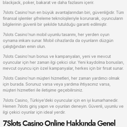
blackjack, poker, bakarat ve daha fazlasını içerir.
7slots Casino’nun en büyük avantajlarından biri, güvenliğidir. Tüm
finansal işlemler şifreleme teknolojileriyle korunarak, oyuncuların
bilgilerinin güvenli bir şekilde tutulduğu garanti edilmiştir.
7slots Casino’nun mobil uyumlu tasarımı, her yerden oyun
oynama imkanı sunar. Mobil cihazlarda da oyunların düzgün
çalıştığından emin olun.
7slots Casino’nun bonus ve kampanyaları, yeni ve mevcut
oyuncular için her zaman ilgi çekici olur. Yeni kaydolma bonusları,
mevcut oyuncu için özel kampanyalar, herkes için bir fırsat sunar.
7slots Casino’nun müşteri hizmetleri, her zaman yardımcı olmak
için burada. Sorunuz varsa veya yardıma ihtiyacınız varsa,
müşteri hizmetleri ile iletişime geçebilirsiniz.
7slots Casino, Türkiye’deki oyuncular için en iyi kumarhanedir.
Hemen 7slots giriş yapın ve oyunları deneyin. Güvenli, uyumlu ve
ilgi çekici oyunlar için ideal yerdir.
7Slots Casino Online Hakkında Genel