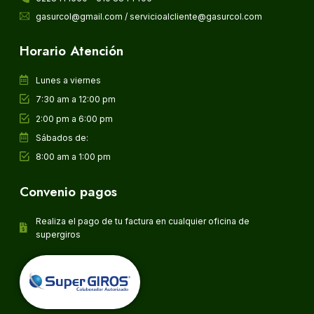
gasurcol@gmail.com / servicioalcliente@gasurcol.com
Horario Atención
Lunes a viernes
7:30 am a 12:00 pm
2:00 pm a 6:00 pm
Sábados de:
8:00 am a 1:00 pm
Convenio pagos
Realiza el pago de tu factura en cualquier oficina de
supergiros