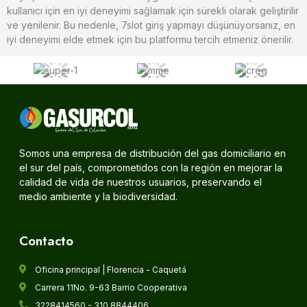
kullanıcı için en iyi deneyimi sağlamak için sürekli olarak geliştirilir
ve yenilenir. Bu nedenle, 7slot giriş yapmayı düşünüyorsanız, en
iyi deneyimi elde etmek için bu platformu tercih etmeniz önerilir.
Somos una empresa de distribución del gas domiciliario en
el sur del país, comprometidos con la región en mejorar la
calidad de vida de nuestros usuarios, preservando el
medio ambiente y la biodiversidad.
Contacto
Oficina principal | Florencia - Caquetá
Carrera 11No. 9-63 Barrio Cooperativa
3228414560 - 310 8844406