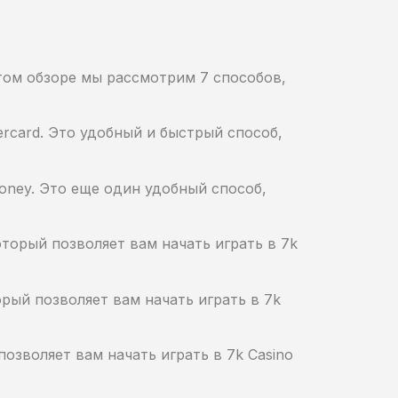
этом обзоре мы рассмотрим 7 способов,
rcard. Это удобный и быстрый способ,
Money. Это еще один удобный способ,
торый позволяет вам начать играть в 7k
рый позволяет вам начать играть в 7k
озволяет вам начать играть в 7k Casino