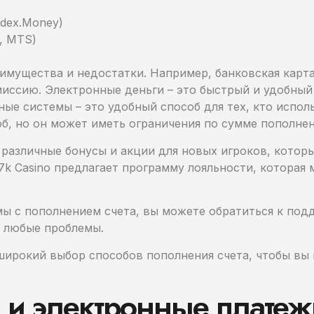
dex.Money)
, MTS)
имущества и недостатки. Например, банковская карта
миссию. Электронные деньги – это быстрый и удобный
ые системы – это удобный способ для тех, кто испол
об, но он может иметь ограничения по сумме пополнен
 различные бонусы и акции для новых игроков, которы
k Casino предлагает программу лояльности, которая
ы с пополнением счета, вы можете обратиться к подд
ь любые проблемы.
ирокий выбор способов пополнения счета, чтобы вы 
 и электронные платеж