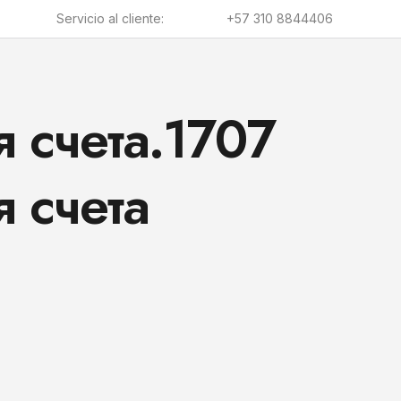
Servicio al cliente:
+57 310 8844406
 счета.1707
 счета