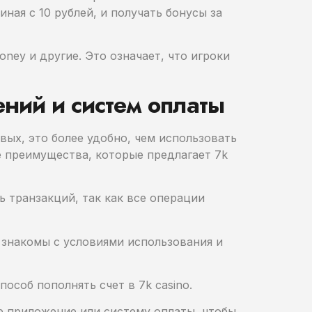
иная с 10 рублей, и получать бонусы за
ney и другие. Это означает, что игроки
ний и систем оплаты
ых, это более удобно, чем использовать
е преимущества, которые предлагает 7k
 транзакций, так как все операции
 знакомы с условиями использования и
особ пополнять счет в 7k casino.
ое приложение или систему оплаты, чтобы