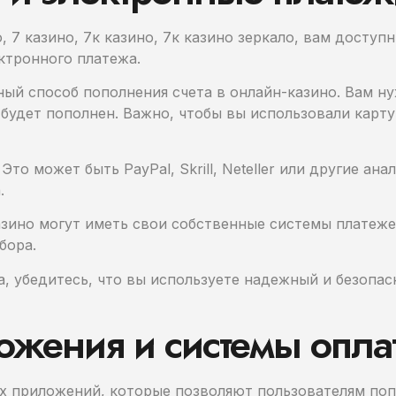
, 7 казино, 7к казино, 7к казино зеркало, вам доступ
ктронного платежа.
ный способ пополнения счета в онлайн-казино. Вам н
 будет пополнен. Важно, чтобы вы использовали карту
то может быть PayPal, Skrill, Neteller или другие а
.
зино могут иметь свои собственные системы платеже
бора.
а, убедитесь, что вы используете надежный и безопа
ения и системы оплаты
х приложений, которые позволяют пользователям попо