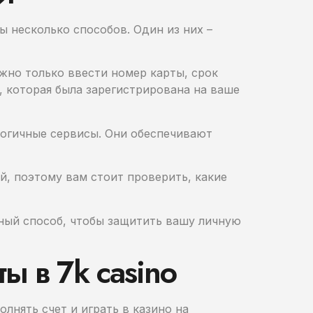
ны несколько способов. Один из них –
ужно только ввести номер карты, срок
, которая была зарегистрирована на ваше
налогичные сервисы. Они обеспечивают
й, поэтому вам стоит проверить, какие
сный способ, чтобы защитить вашу личную
 в 7k casino
лнять счет и играть в казино на