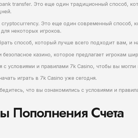
ank transfer. Это еще один традиционный способ, кот
дней.
cryptocurrency. Это еще один современный способ, к
 для некоторых игроков.
ать способ, который лучше всего подходит вам, и нач
и безопасное казино, которое предлагает игрокам шир
с условиями и правилами 7k Casino, чтобы вы могли 
ачать играть в 7k Casino уже сегодня.
убедитесь, что вы ознакомились с условиями и правил
бы Пополнения Счета