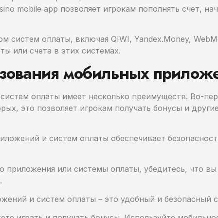
ino mobile app позволяет игрокам пополнять счет, нач
дом систем оплаты, включая QIWI, Yandex.Money, WebMo
ты или счета в этих системах.
зования мобильных приложе
истем оплаты имеет несколько преимуществ. Во-перв
орых, это позволяет игрокам получать бонусы и други
иложений и систем оплаты обеспечивает безопасность
 приложения или системы оплаты, убедитесь, что вы
.
ений и систем оплаты – это удобный и безопасный сп
ожете играть и получать бонусы. Используйте мобильн