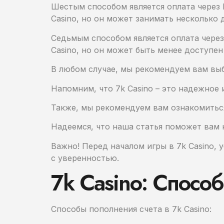
Шестым способом является оплата через b
Casino, но он может занимать несколько 
Седьмым способом является оплата через 
Casino, но он может быть менее доступен
В любом случае, мы рекомендуем вам выбр
Напомним, что 7k Casino – это надежное 
Также, мы рекомендуем вам ознакомиться 
Надеемся, что наша статья поможет вам н
Важно! Перед началом игры в 7k Casino, 
с уверенностью.
7k Casino: Спосо
Способы пополнения счета в 7k Casino: