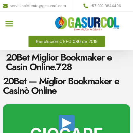
servicioalcliente@gasurcol.com
+57 310 8844406
Resolución CREG 080 de 2019
20Bet Miglior Bookmaker e
Casin Online.728
20Bet — Miglior Bookmaker e
Casinò Online