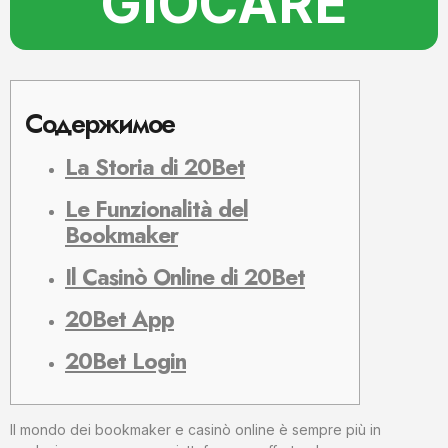
GIOCARE
Содержимое
La Storia di 20Bet
Le Funzionalità del
Bookmaker
Il Casinò Online di 20Bet
20Bet App
20Bet Login
Il mondo dei bookmaker e casinò online è sempre più in