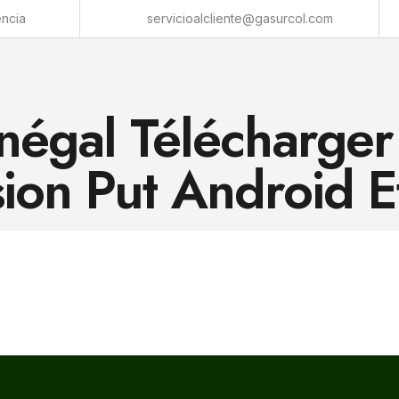
encia
servicioalcliente@gasurcol.com
négal Télécharger
ion Put Android E