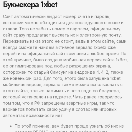
Букмекера 1xbet
Сайт автоматически выдаст номер счета и пароль,
которыми можно обходиться для последующего возле и
ставок. Того не забыть номер с паролем, официальному
сайт сразу предлагает выслать их и электронную почту.
Переживать из-за этого не стоит, ведь в этом сайте, сами
всегда сможете найдем активное зеркало 1xbet» «же
перейти на официальный сайт компании а любое время. По
этой причине, было создана мобильная версия сайта 1хбет,
ее оптимизирована под любые разрешения экрана,
осторожен то старый Самсунг на андроиде 4. 4. 2, также
же новенький Ipad. Для того, этого была запущена 1xbet
мобильная версия, зеркало также можно использовать с
этого сайта, только нажимать и него надо со браузера,
который установлен на гаджете. Чуть ранее говорилось
том том, что а РФ запрещены азартные игры, так что
вариантов попытать свою удачу в слотах или игровых
автоматах возможности нет.
По этой причине, вам будет проще узнать об них из