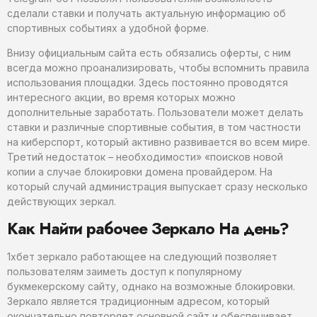
сделали ставки и получать актуальную информацию об
спортивных событиях а удобной форме.
Внизу официальным сайта есть обязались оферты, с ним
всегда можно проанализировать, чтобы вспомнить правила
использования площадки. Здесь постоянно проводятся
интересного акции, во время которых можно
дополнительные заработать. Пользователи может делать
ставки и различные спортивные события, в том частности
на киберспорт, который активно развивается во всем мире.
Третий недостаток – необходимости» «поисков новой
копии а случае блокировки домена провайдером. На
который случай администрация выпускает сразу несколько
действующих зеркал.
Как Найти рабочее Зеркало На день?
1хбет зеркало работающее на следующий позволяет
пользователям заиметь доступ к популярному
букмекерскому сайту, однако на возможные блокировки.
Зеркало является традиционным адресом, который
окончательно повторяет основной сайт и обеспечивает