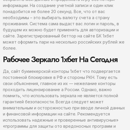
информации. На создание учетной записи и один клик
понадобится не более 20 секунд. Все, что от вас
необходимы – это выбирать валюту счета а страну
проживания. Система сама выдаст вас логин и пароль, в
будущем их можно будет применять для авторизации и
сайте. Зарегистрированный беттор на сайте БК 1хбет
может оформить пари на несколько российских рублей же
более.
Рабочее Зеркало 1хбет На Сегодня
Да, сайт букмекерской конторы 1хбет что подвергается
постоянной блокировке в РФ и стороны РКН. Тому есть
свои объяснения, главное из их — нежелание конторы
проходить лицензирование а России. Однако, важно
помнить, что использовать зеркала не является полной
гарантией безопасности. Всегда следует может
внимательным и осторожностью при вводе личной данных
и финансовой информации на сайте. Рекомендуется
использовать надежные и проверенные антивирусные»
«программы для защиты ото вредоносных программ и