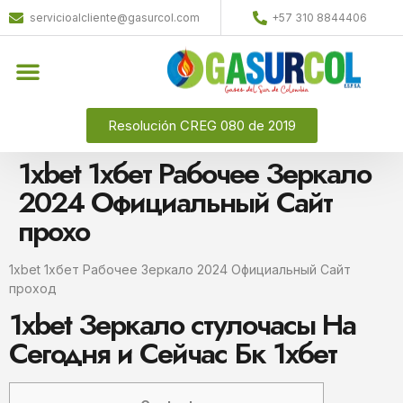
servicioalcliente@gasurcol.com
+57 310 8844406
Resolución CREG 080 de 2019
1xbet 1хбет Рабочее Зеркало
2024 Официальный Сайт
прохо
1xbet 1хбет Рабочее Зеркало 2024 Официальный Сайт
проход
1xbet Зеркало стулочасы На
Сегодня и Сейчас Бк 1хбет