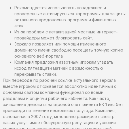
Рекомендуется использовать понадежнее и
проверенные антивирусные» «программы для защиты
остального вредоносных программ и фишинговых
атак.
Из-за проблем с легализацией местные интернет-
провайдеры может блокировать сайт.
Зеркало позволяет или помощи измененного
доменного имени свободно посещать точную копию
основного веб-портала.
Компания предложил азартным игрокам угадать
исход пятнадцати матчей с возможностью
перекрывать ставки.
При переходе по рабочей ссылке актуального зеркала
вместе игроком открывается абсолютно идентичный с
основным сайтом компании функционал со всеми
разделами и опциями рабочего кабинета. Как часто,
зачисление депозита на игровой счет клиента БК 1 икс бет
происходит и течение нескольких полугода. Компания,
основанная в 2007 году, мгновенно расширяет спектр
наших услуг, имеет безупречную репутацию и условии
своим клиентам своевременные выплаты выигрышей.