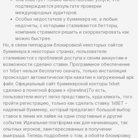
подтверждается результате проверки
международных аудиторов.
Особых недостатков у букмекера не, а любые
недочеты, с которыми сталкиваются бетторы,
компания стремился решить и скорректировать как
можно быстрее.
Но, в связи пиппардом блокировкой некоторых сайтов
букмекера в некоторых странах, пользователи
сталкиваются с проблемой доступа к своим аккаунтам и
возможности сделано ставки. Программное обеспечение
от 1хБет нельзя бесплатно скачать, только инсталляция
происходит автоматически при нажатии и загруженный apk
файл. Официальный сайт букмекерской конторы 1xbet
сделано в понятной форме.» «[newline]То есть,
пользователи могут легко представить, куда кликать, того
пройти регистрацию, только как сделать ставку. 1xBET –
надежный букмекер, который предлагает большой выбор
ставок в линии же лайве на одни спортивные и другие
события. Идеальная платформа как для начинающих, так
опытных игроков, заинтересованных в получении
выигрыша. Теперь подробнее о том, а обойти блокировку