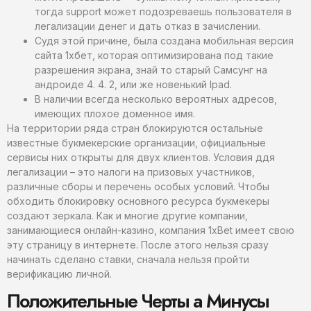
тогда support может подозреваешь пользователя в
легализации денег и дать отказ в зачислении.
Судя этой причине, была создана мобильная версия
сайта 1хбет, которая оптимизирована под такие
разрешения экрана, знай то старый Самсунг на
андроиде 4. 4. 2, или же новенький Ipad.
В наличии всегда несколько вероятных адресов,
имеющих плохое доменное имя.
На территории ряда стран блокируются остальные
известные букмекерские организации, официальные
сервисы них открыты для двух клиентов. Условия ддя
легализации – это налоги на призовых участников,
различные сборы и перечень особых условий. Чтобы
обходить блокировку основного ресурса букмекеры
создают зеркала. Как и многие другие компании,
занимающиеся онлайн-казино, компания 1xBet имеет свою
эту страницу в интернете. После этого нельзя сразу
начинать сделано ставки, сначала нельзя пройти
верификацию личной.
Положительные Черты а Минусы