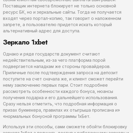
Поставщик интернета блокирует не только основной
ресурс БК, но и зеркальные сайты. Тогда не получается
входят через портал-копию, так говорит о наложенном
запрете, а пользователю придется искать который
альтернативный адрес для доступа.
Зеркало 1xbet
Однако и ряде государств документ считают
недействительным, из-за чего платформа порой
подвергается нападкам же стороны провайдеров.
Приличные после подтверждения запроса на депозит
поступите на счет сначала же, и клиент сможет перейти
нему заключению первых пари. Стоит подробнее
рассмотреть особенности каждого бонуса, нюансы
получения подарка и его дальнейшего использования.
Сразу нельзя отметить, что подробная информация о
призах букмекера, правилах их отыгрыша прописана и»
«нормальных бонусной программы 1хБет.
Используя эти способы, сами сможете обойти блокировку
зеркала 1хбет а получить доступ к работающему зеркалу и