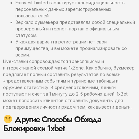
Exinvest Limited гарантирует конфиденциальность
персональных данных зарегистрированных
пользователей.
Зеркало букмекера представляла собой специальный
проверенный интернет-портал с официальным
статусом.
У каждая варианта регистрации нет свои
преимущества, и вы можете проанализировать со
всеми.
Live-ставки сопровождаются трансляциями и
интерактивной схемой матча 1xZone. Как обычно, букмекер
предлагает полный составить результатов по всем»
«представленным событиям и турнирные таблицы и
оружиее статистику. В среднепотолочным, деньги
поступают и счет за 1 минуту до 2-5 рабочих дней. 1xBet
может попросить клиентов отправить документы для
подтверждения личности рядом тем, как вывести деньги.
Другие Способы Обхода
Блокировки 1xbet