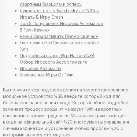
Азартным Эмоциям и Успеху
Руководство По 1win Lucky Jet%3A а
Играть В Игру Crash
Топ 5 Популярных Игровых Автоматов
В 1вин Казино
начни Зарабатывать Прямо сейчас»
Live-casino На Официальном» «сайте
1win
Подробный вывод Игр На 1win%3A
Обзор Игрового Ассортимента
Игровые Автоматы
Уникальные Игры От 1win
Вы получите код подтверждения на зарегистрированное
мобильное устройство%3B введите который код для
безопасное завершения входа. Который обзор подробно
замечает процесс входа и» «аккаунт 1win и вероятных
связанные с одним трудности. Мы рассмотрим шаги для
входа на официальный сайт%2C инструменты управления
личным кабинетом и устранение любых проблем%2C с
которыми вы могу столкнуться.