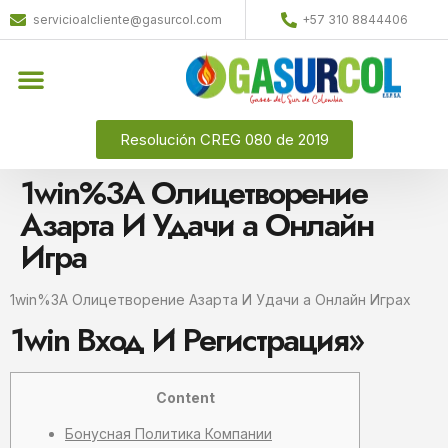
servicioalcliente@gasurcol.com
+57 310 8844406
Resolución CREG 080 de 2019
1win%3A Олицетворение
Азарта И Удачи а Онлайн
Игра
1win%3A Олицетворение Азарта И Удачи а Онлайн Играх
1win Вход И Регистрация»
Content
Бонусная Политика Компании