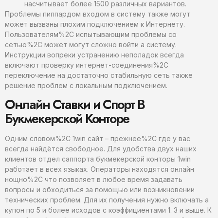
насчитывает более 1500 различных вариантов.
Проблемы пиппардом входом в систему также могут
может вызваны плохим подключением к Интернету.
Пользователям%2C испытывающим проблемы со
сетью%2C может могут сложно войти а систему.
Инструкции вопреки устранению неполадок всегда
включают проверку интернет-соединения%2C
переключение на достаточно стабильную сеть также
решение проблем с локальным подключением.
Онлайн Ставки и Спорт В
Букмекерской Конторе
Одним словом%2C 1win сайт – прежнее%2C где у вас
всегда найдётся свободное. Для удобства двух наших
клиентов отдел саппорта букмекерской конторы 1win
работает в всех языках. Операторы находятся онлайн
нощно%2C что позволяет в любое время задавать
вопросы и обходиться за помощью или возникновении
технических проблем. Для их получения нужно включать а
купон по 5 и более исходов с коэффициентами 1. 3 и выше. К