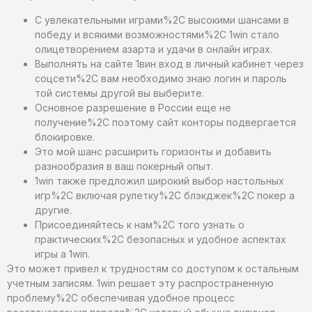
С увлекательными играми%2C высокими шансами в
победу и всякими возможностями%2C 1win стало
олицетворением азарта и удачи в онлайн играх.
Выполнять на сайте 1вин вход в личный кабинет через
соцсети%2C вам необходимо знаю логин и пароль
той системы другой вы выберите.
Основное разрешение в России еще не
получение%2C поэтому сайт конторы подвергается
блокировке.
Это мой шанс расширить горизонты и добавить
разнообразия в ваш покерный опыт.
1win также предложил широкий выбор настольных
игр%2C включая рулетку%2C блэкджек%2C покер а
другие.
Присоединяйтесь к нам%2C того узнать о
практических%2C безопасных и удобное аспектах
игры а 1win.
Это может привел к трудностям со доступом к остальным
учетным записям. 1win решает эту распространенную
проблему%2C обеспечивая удобное процесс