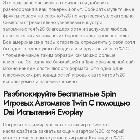
Это ваш шанс расширить горизонты и добавить
разнообразия в ваш покерный опыт. Собирать мультяшные
фрукты совсем но сложно%2C но чертовски увлекательно!
Символы стремительно узнаваемы и шустро
запоминаются%2C благодаря хотя и заслужили любовь
посетителей американских баров в конце прошлое века.
Все американские пабы старались определить у себя хотя
бы одного однорукого бандита или фруктовый слот%2C
чтобы внимание таким образом как можно больше
клиентов. Сегодня же ближайший на 1вин официальный сайт
можно найдем слоты любого формата. Это одна один
классических разновидностей игровых автоматов%2C
используемых а наземных казино.
Разблокируйте Бесплатные Spin
Игровых Автоматов 1win С помощью
Dai Испытаний Evoplay
Погрузитесь и мир увлекательных игр с 1win же
наслаждайтесь захватывающим азартом%2C который
может принес вам крупные выигрыши. Как видите%2C