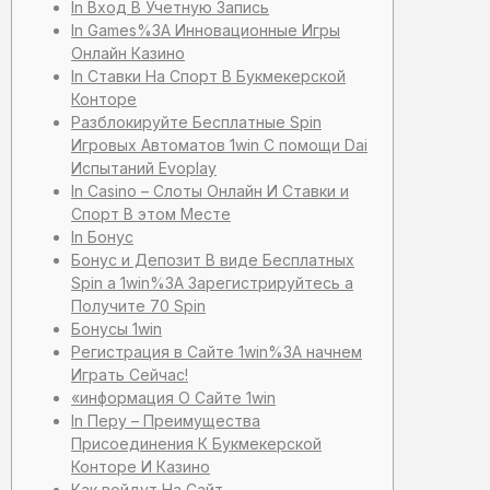
In Вход В Учетную Запись
In Games%3A Инновационные Игры
Онлайн Казино
In Cтавки На Спорт В Букмекерской
Конторе
Разблокируйте Бесплатные Spin
Игровых Автоматов 1win С помощи Dai
Испытаний Evoplay
In Casino – Слоты Онлайн И Ставки и
Спорт В этом Месте
In Бонус
Бонус и Депозит В виде Бесплатных
Spin а 1win%3A Зарегистрируйтесь а
Получите 70 Spin
Бонусы 1win
Регистрация в Сайте 1win%3A начнем
Играть Сейчас!
«информация О Сайте 1win
In Перу – Преимущества
Присоединения К Букмекерской
Конторе И Казино
Как войдут На Сайт