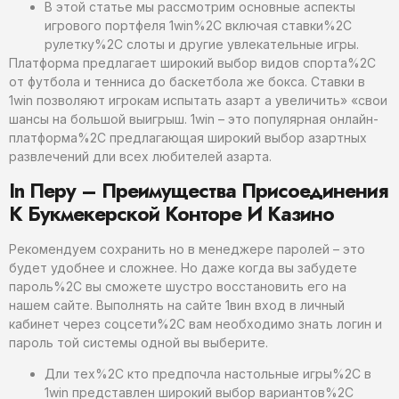
В этой статье мы рассмотрим основные аспекты
игрового портфеля 1win%2C включая ставки%2C
рулетку%2C слоты и другие увлекательные игры.
Платформа предлагает широкий выбор видов спорта%2C
от футбола и тенниса до баскетбола же бокса. Ставки в
1win позволяют игрокам испытать азарт а увеличить» «свои
шансы на большой выигрыш. 1win – это популярная онлайн-
платформа%2C предлагающая широкий выбор азартных
развлечений дли всех любителей азарта.
In Перу – Преимущества Присоединения
К Букмекерской Конторе И Казино
Рекомендуем сохранить но в менеджере паролей – это
будет удобнее и сложнее. Но даже когда вы забудете
пароль%2C вы сможете шустро восстановить его на
нашем сайте. Выполнять на сайте 1вин вход в личный
кабинет через соцсети%2C вам необходимо знать логин и
пароль той системы одной вы выберите.
Дли тех%2C кто предпочла настольные игры%2C в
1win представлен широкий выбор вариантов%2C