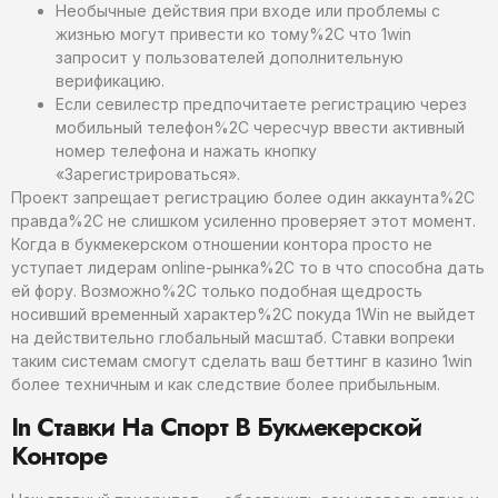
Необычные действия при входе или проблемы с
жизнью могут привести ко тому%2C что 1win
запросит у пользователей дополнительную
верификацию.
Если севилестр предпочитаете регистрацию через
мобильный телефон%2C чересчур ввести активный
номер телефона и нажать кнопку
«Зарегистрироваться».
Проект запрещает регистрацию более один аккаунта%2C
правда%2C не слишком усиленно проверяет этот момент.
Когда в букмекерском отношении контора просто не
уступает лидерам online-рынка%2C то в что способна дать
ей фору. Возможно%2C только подобная щедрость
носивший временный характер%2C покуда 1Win не выйдет
на действительно глобальный масштаб. Ставки вопреки
таким системам смогут сделать ваш беттинг в казино 1win
более техничным и как следствие более прибыльным.
In Cтавки На Спорт В Букмекерской
Конторе