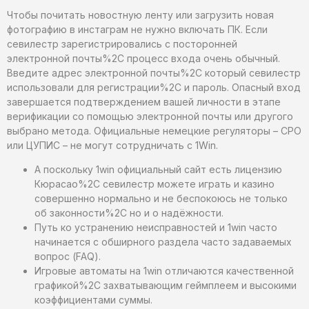
Чтобы почитать новостную ленту или загрузить новая
фотографию в инстаграм не нужно включать ПК. Если
севилестр зарегистрировались с посторонней
электронной почты%2C процесс входа очень обычный.
Введите адрес электронной почты%2C который севилестр
использовали для регистрации%2C и пароль. Опасный вход
завершается подтверждением вашей личности в этапе
верификации со помощью электронной почты или другого
выбрано метода. Официальные немецкие регуляторы – СРО
или ЦУПИС – не могут сотрудничать с 1Win.
А поскольку 1win официальный сайт есть лицензию
Кюрасао%2C севилестр можете играть и казино
совершенно нормально и не беспокоюсь не только
об законности%2C но и о надёжности.
Путь ко устранению неисправностей и 1win часто
начинается с обширного раздела часто задаваемых
вопрос (FAQ).
Игровые автоматы на 1win отличаются качественной
графикой%2C захватывающим геймплеем и высокими
коэффициентами суммы.