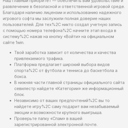
Наш главный приоритет — обеспечить вам удовольствие и
развлечение в безопасной и ответственной игровой среде.
Благодаря наличию лицензии и использованию надежного
игрового софта мы заслужили полная доверие наших
пользователей. Для тех%2C никто создал учетную запись
с помощью номера телефона%2C начните этап входа в
систему%2C нажав на кнопку «Войти» на официальном
сайте 1win.
Твой заработка зависит от количества и качества
привлекаемого трафика.
Платформа предлагает широкий выбора видов
спорта%2C от футбола и тенниса до баскетбола а
бокса.
В нижняя части главной страницы официального сайта
севилестр найдете «Категории» же информационный
блок.
Независимо от ваших предпочтений%2C вы то
найдете игру%2C саму подарит вам незабываемый
эмоции и возможности крупного выигрыша.
Проверьте папку «Спам» в вашей
зарегистрированной электронной почте.