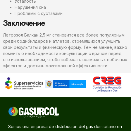
Усталость
Нарушения сна
Проблемы с суставами
Заключение
Летрозол Балкан 2,5 мг становится все более популярным
среди бодибилдеров и атлетов, стремящихся улучшить
свои результаты и физическую форму. Тем не менее, важно
помнить о необходимости консультации с врачом перед
его использованием, чтобы избежать возможных побочных
эффектов и достичь максимальной эффективности.
Somos una empresa de distribución del gas domiciliario en